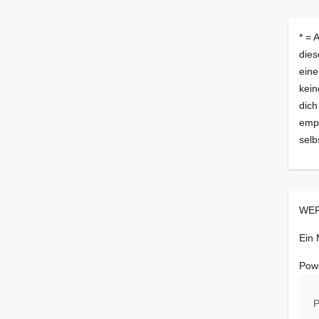
* = 
dies
eine
kein
dich
empf
selb
WER
Ein
Pow
P