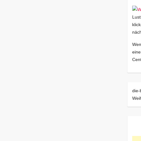
Lust
klic
näch
Wenn
eine
Cent
die-
Wei