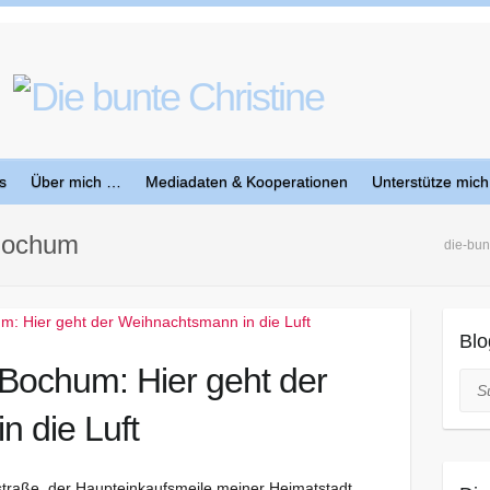
s
Über mich …
Mediadaten & Kooperationen
Unterstütze mich
Bochum
die-bun
Blo
Bochum: Hier geht der
Suc
 die Luft
traße, der Haupteinkaufsmeile meiner Heimatstadt