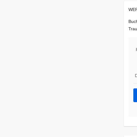
WER
Buch
Trau
D