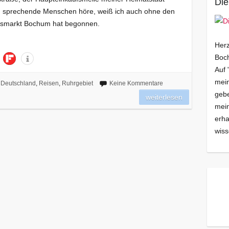
Die
h sprechende Menschen höre, weiß ich auch ohne den
htsmarkt Bochum hat begonnen.
Herz
Boch
Auf 
mein
Deutschland
,
Reisen
,
Ruhrgebiet
Keine Kommentare
gebe
weiterlesen
mei
erha
wiss