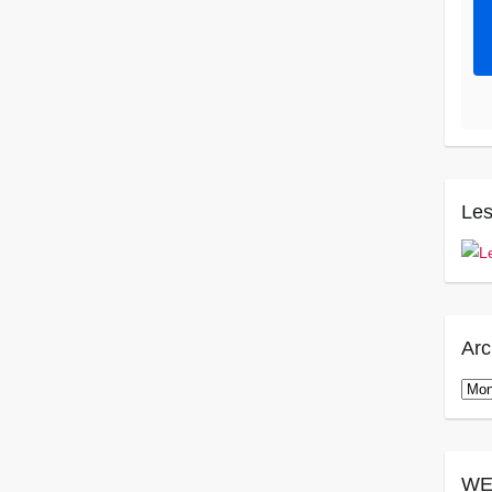
Les
Arc
Arch
WE