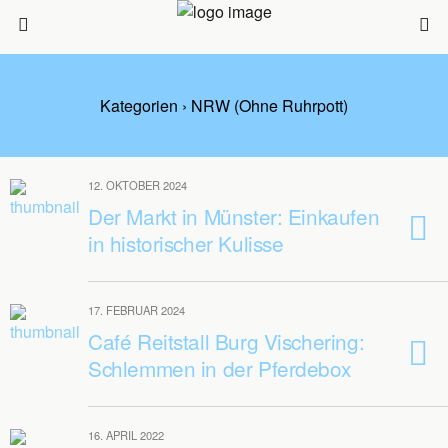
Kategorien ›
NRW (ohne Ruhrpott)
12. OKTOBER 2024
Der Markt in Münster: Einkaufen
in historischer Kulisse
17. FEBRUAR 2024
Café Reitstall Burg Vischering:
Schlemmen in der Pferdebox
16. APRIL 2022