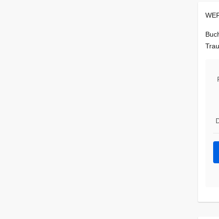
WER
Buch
Trau
D