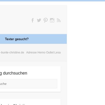
Texter gesucht?
e-bunte-christine.de
Adresse Herno Outlet Lesa
g durchsuchen
he