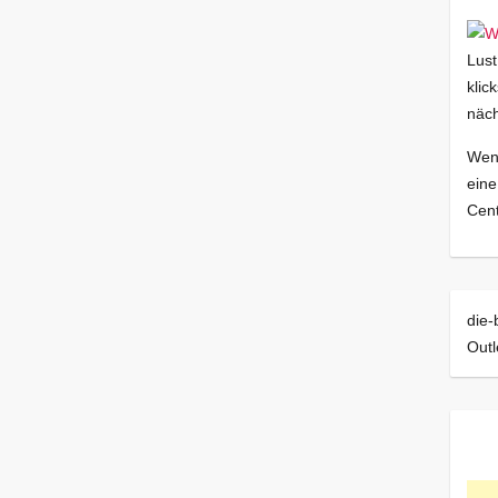
Lust
klic
näch
Wenn
eine
Cent
die-
Outl