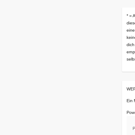
* = 
dies
eine
kein
dich
empf
selb
WER
Ein
Pow
P