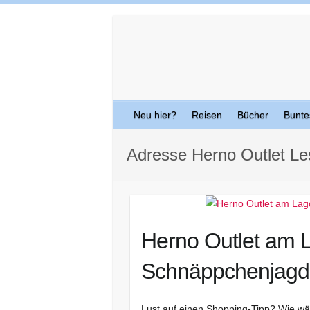
Skip
to
content
Neu hier?
Reisen
Bücher
Bunte
Adresse Herno Outlet Le
Herno Outlet am 
Schnäppchenjagd 
Lust auf einen Shopping-Tipp? Wie w