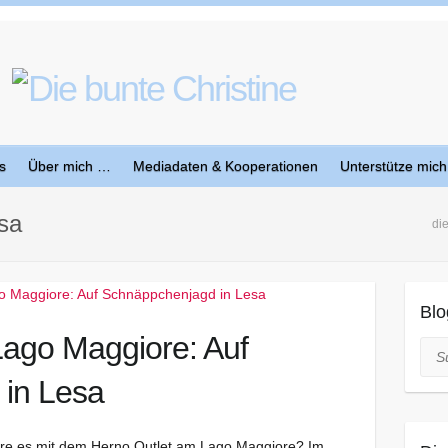
s
Über mich …
Mediadaten & Kooperationen
Unterstütze mich
sa
di
Blo
Lago Maggiore: Auf
Suc
in Lesa
äre es mit dem Herno Outlet am Lago Maggiore? Im