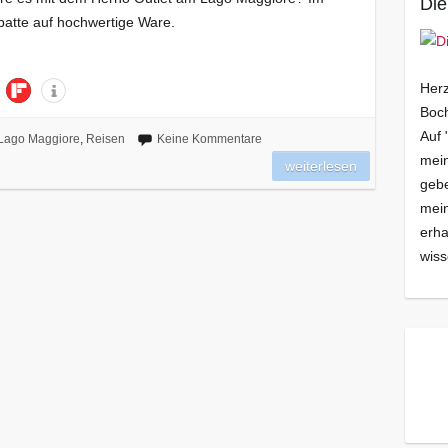
Die
batte auf hochwertige Ware.
Herz
Boch
Auf 
Lago Maggiore
,
Reisen
Keine Kommentare
mein
weiterlesen
gebe
mei
erha
wiss