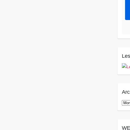
Les
Arc
Arch
WE