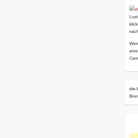
Lust
klic
näch
Wenn
eine
Cent
die-
Bre