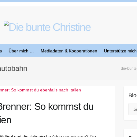
s
Über mich …
Mediadaten & Kooperationen
Unterstütze mich
rautobahn
die-bunte
Blo
 Brenner: So kommst du
Suc
ien
dtirol und die italienische Adria gemeinsam? Die