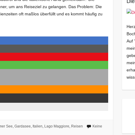
Die
nner, um ans Reiseziel zu gelangen. Das Problem: Die
enzeiten oft maßlos überfüllt und es kommt häufig zu
Herz
Boch
Auf 
mein
gebe
mei
erha
wiss
mer See
,
Gardasee
,
Italien
,
Lago Maggiore
,
Reisen
Keine