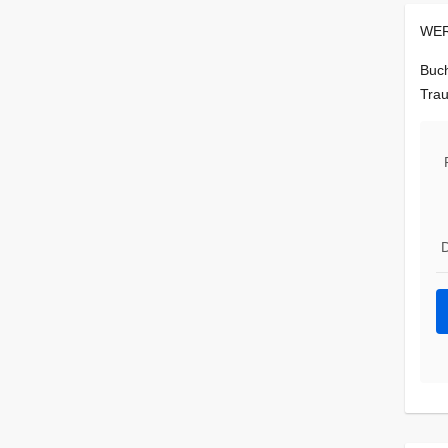
WER
Buch
Trau
D