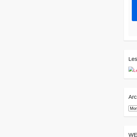
Les
Arc
Arch
WE