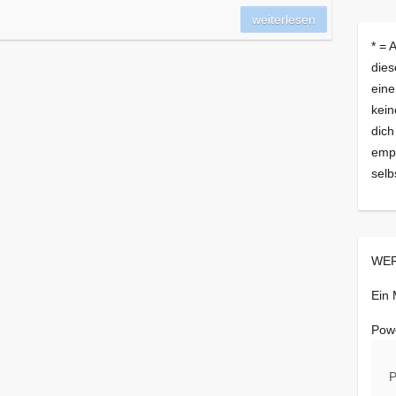
weiterlesen
* = 
dies
eine
kein
dich
empf
selb
WER
Ein
Pow
P