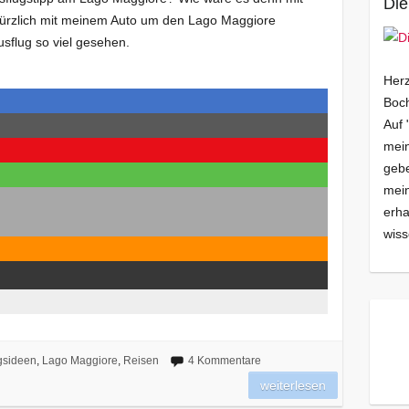
Die
kürzlich mit meinem Auto um den Lago Maggiore
sflug so viel gesehen.
Herz
Boch
Auf 
mein
gebe
mei
erha
wiss
gsideen
,
Lago Maggiore
,
Reisen
4 Kommentare
weiterlesen