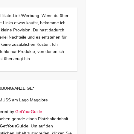
Affiliate-Link/Werbung: Wenn du über
e Links etwas kaufst, bekomme ich
 kleine Provision. Du hast dadurch
erlei Nachteile und es entstehen für
 keine zusätzlichen Kosten. Ich
ehle nur Produkte, von denen ich
st überzeugt bin.
BUNG/ANZEIGE*
 MUSS am Lago Maggiore
ered by
GetYourGuide
sehen gerade einen Platzhalterinhalt
GetYourGuide
. Um auf den
ntlichen Inhalt zuzugreifen, klicken Sie