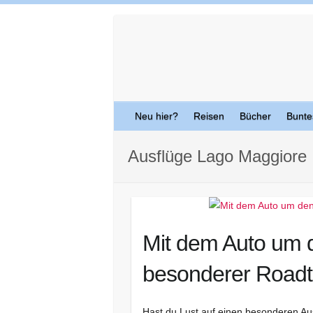
Skip
to
content
Neu hier?
Reisen
Bücher
Bunte
Ausflüge Lago Maggiore
Mit dem Auto um 
besonderer Roadt
Hast du Lust auf einen besonderen A