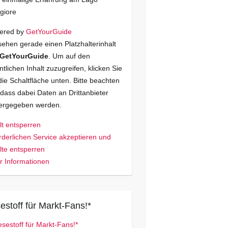
giore
ered by
GetYourGuide
sehen gerade einen Platzhalterinhalt
GetYourGuide
. Um auf den
ntlichen Inhalt zuzugreifen, klicken Sie
die Schaltfläche unten. Bitte beachten
 dass dabei Daten an Drittanbieter
tergegeben werden.
lt entsperren
rderlichen Service akzeptieren und
lte entsperren
 Informationen
estoff für Markt-Fans!*