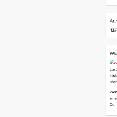
Arc
Arch
WE
Lust
klic
näch
Wenn
eine
Cent