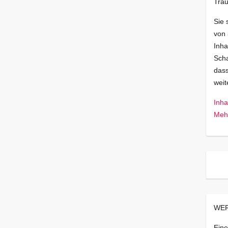
Trau
Sie 
von
Inha
Scha
dass
wei
Inha
Mehr
WER
Eine