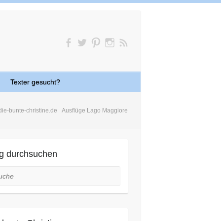
Texter gesucht?
die-bunte-christine.de
Ausflüge Lago Maggiore
g durchsuchen
he