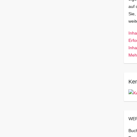
auf 
Sie,
wei
Inha
Erfo
Inha
Mehr
Ken
WER
Buch