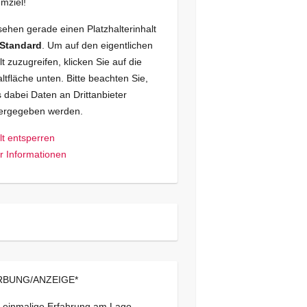
mziel!
sehen gerade einen Platzhalterinhalt
Standard
. Um auf den eigentlichen
lt zuzugreifen, klicken Sie auf die
ltfläche unten. Bitte beachten Sie,
 dabei Daten an Drittanbieter
tergegeben werden.
lt entsperren
 Informationen
BUNG/ANZEIGE*
 einmalige Erfahrung am Lago