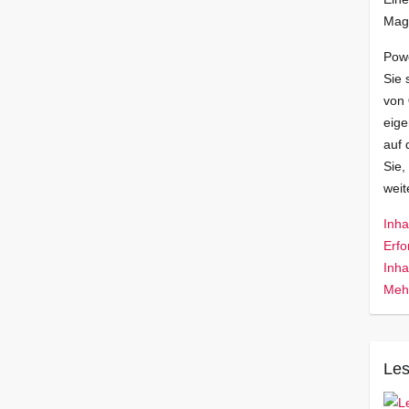
Mag
Pow
Sie 
von
eige
auf 
Sie,
wei
Inha
Erfo
Inha
Mehr
Les