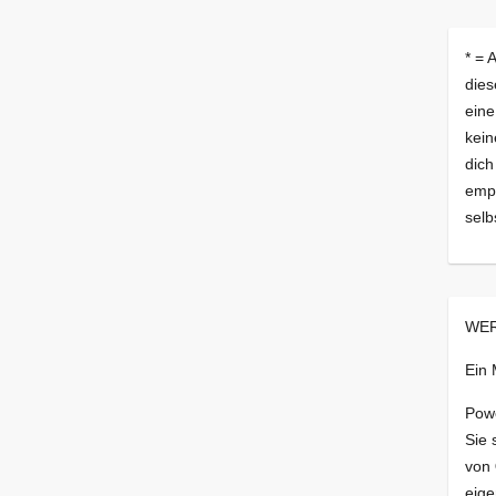
* = 
dies
eine
kein
dich
empf
selb
WER
Ein
Pow
Sie 
von
eige