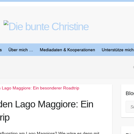
s
Über mich …
Mediadaten & Kooperationen
Unterstütze mich
Blo
den Lago Maggiore: Ein
Suc
rip
usflugstipp am Lago Maggiore? Wie wäre es denn mit