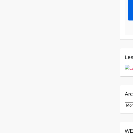
Les
Arc
Arch
WE