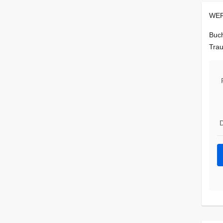
WER
Buch
Trau
D