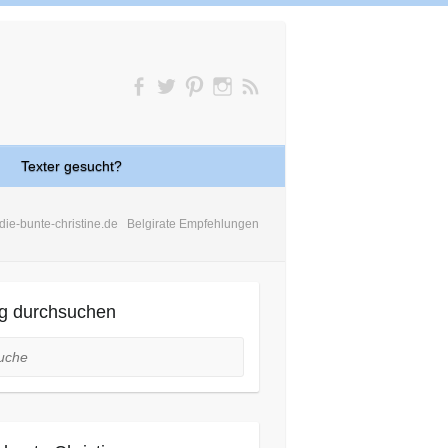
Texter gesucht?
die-bunte-christine.de
Belgirate Empfehlungen
g durchsuchen
he