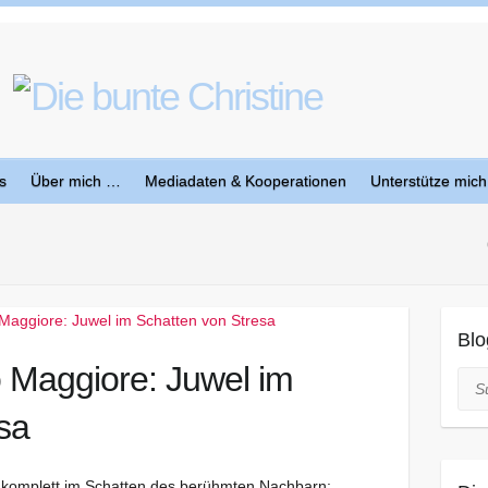
s
Über mich …
Mediadaten & Kooperationen
Unterstütze mich
Blo
 Maggiore: Juwel im
Suc
sa
eht komplett im Schatten des berühmten Nachbarn: