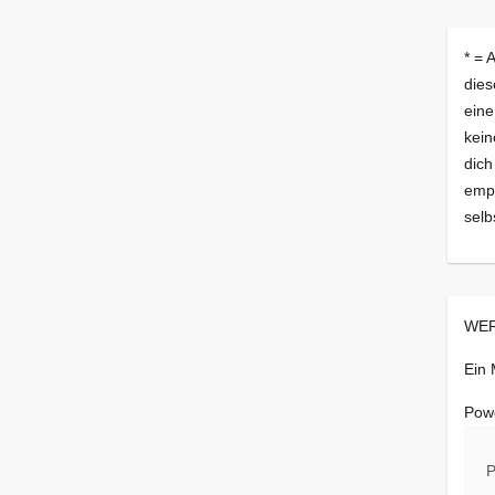
* = 
dies
eine
kein
dich
empf
selb
WER
Ein
Pow
P