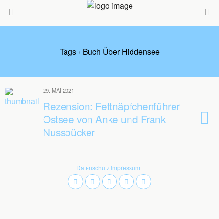
Tags › Buch Über Hiddensee
29. MAI 2021
Rezension: Fettnäpfchenführer
Ostsee von Anke und Frank
Nussbücker
Datenschutz
Impressum