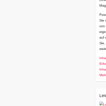
Mag
Pow
Sie 
von
eige
auf 
Sie,
wei
Inha
Erfo
Inha
Mehr
Les