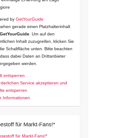
giore
ered by
GetYourGuide
sehen gerade einen Platzhalterinhalt
GetYourGuide
. Um auf den
ntlichen Inhalt zuzugreifen, klicken Sie
die Schaltfläche unten. Bitte beachten
 dass dabei Daten an Drittanbieter
tergegeben werden.
lt entsperren
rderlichen Service akzeptieren und
lte entsperren
 Informationen
estoff für Markt-Fans!*