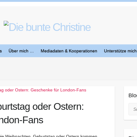
s
Über mich …
Mediadaten & Kooperationen
Unterstütze mich
Blo
urtstag oder Ostern:
Suc
ondon-Fans
wie Weihnachten, Geburtstag oder Ostern kommen