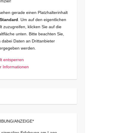
mziel!
sehen gerade einen Platzhalterinhalt
Standard
. Um auf den eigentlichen
lt zuzugreifen, klicken Sie auf die
ltfläche unten. Bitte beachten Sie,
 dabei Daten an Drittanbieter
tergegeben werden.
lt entsperren
 Informationen
BUNG/ANZEIGE*
 einmalige Erfahrung am Lago