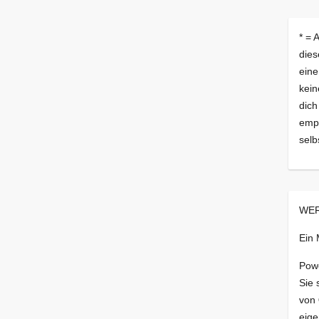
* = 
dies
eine
kein
dich
empf
selb
WER
Ein
Pow
Sie 
von
eige