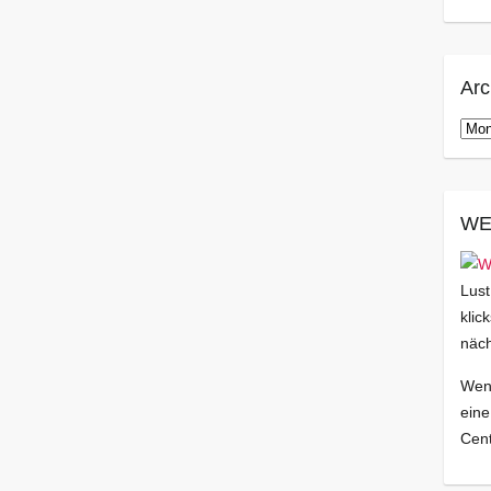
Arc
Arch
WE
Lust
klic
näch
Wenn
eine
Cent