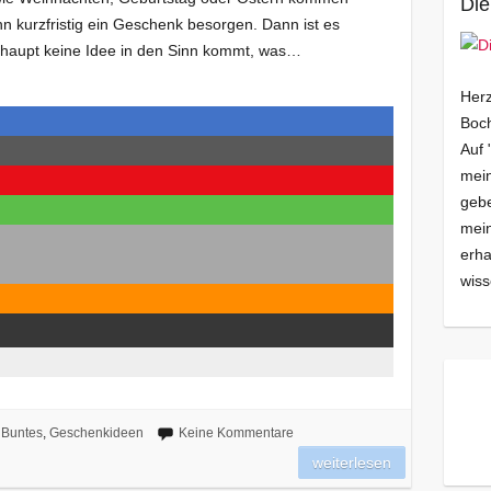
Die
nn kurzfristig ein Geschenk besorgen. Dann ist es
erhaupt keine Idee in den Sinn kommt, was…
Herz
Boch
Auf 
mein
gebe
mei
erha
wiss
Buntes
,
Geschenkideen
Keine Kommentare
weiterlesen