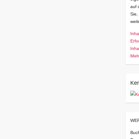
auf 
Sie,
wei
Inha
Erfo
Inha
Mehr
Ken
WER
Buch