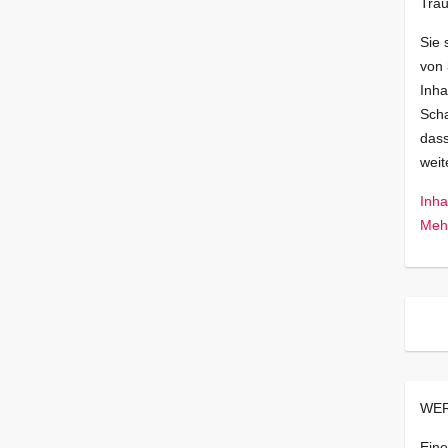
Trau
Sie 
von
Inha
Scha
dass
wei
Inha
Mehr
WER
Eine