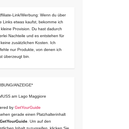
Affiliate-Link/Werbung: Wenn du über
e Links etwas kaufst, bekomme ich
 kleine Provision. Du hast dadurch
erlei Nachteile und es entstehen für
 keine zusätzlichen Kosten. Ich
ehle nur Produkte, von denen ich
st überzeugt bin.
BUNG/ANZEIGE*
 MUSS am Lago Maggiore
ered by
GetYourGuide
sehen gerade einen Platzhalterinhalt
GetYourGuide
. Um auf den
ntlichen Inhalt zuzugreifen, klicken Sie