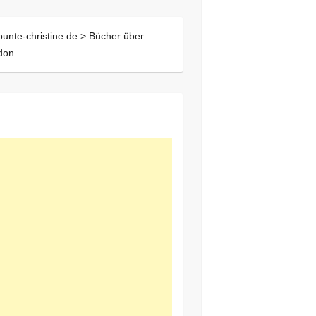
bunte-christine.de >
Bücher über
don