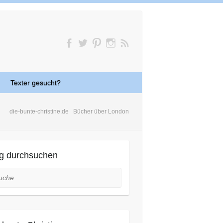
Texter gesucht?
die-bunte-christine.de
Bücher über London
g durchsuchen
he