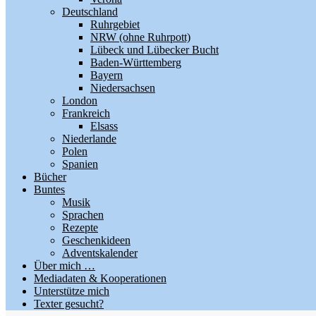
Deutschland
Ruhrgebiet
NRW (ohne Ruhrpott)
Lübeck und Lübecker Bucht
Baden-Württemberg
Bayern
Niedersachsen
London
Frankreich
Elsass
Niederlande
Polen
Spanien
Bücher
Buntes
Musik
Sprachen
Rezepte
Geschenkideen
Adventskalender
Über mich …
Mediadaten & Kooperationen
Unterstütze mich
Texter gesucht?