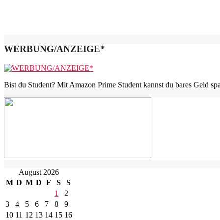
WERBUNG/ANZEIGE*
Bist du Student? Mit Amazon Prime Student kannst du bares Geld spar
August 2026
M
D
M
D
F
S
S
1
2
3
4
5
6
7
8
9
10
11
12
13
14
15
16