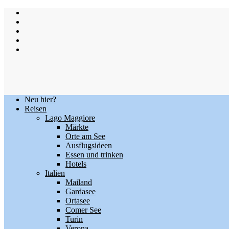
Skip
to
content
Neu hier?
Reisen
Lago Maggiore
Märkte
Orte am See
Ausflugsideen
Essen und trinken
Hotels
Italien
Mailand
Gardasee
Ortasee
Comer See
Turin
Verona