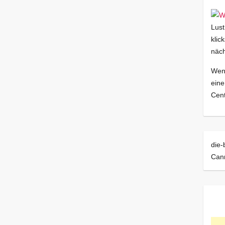
Lust
klic
näch
Wenn
eine
Cent
die-
Can