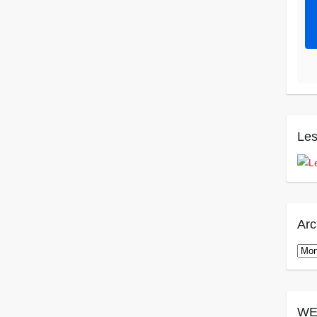
Les
Arc
Arch
WE