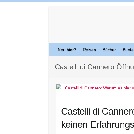
Skip
to
content
Neu hier?
Reisen
Bücher
Bunte
Castelli di Cannero Öffn
Castelli di Canner
keinen Erfahrungsb