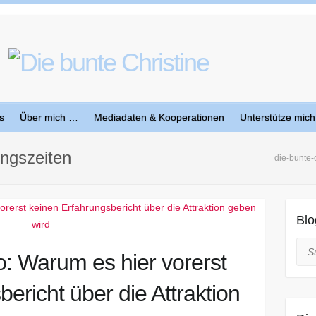
s
Über mich …
Mediadaten & Kooperationen
Unterstütze mich
ungszeiten
die-bunte-
Blo
Suc
o: Warum es hier vorerst
ericht über die Attraktion