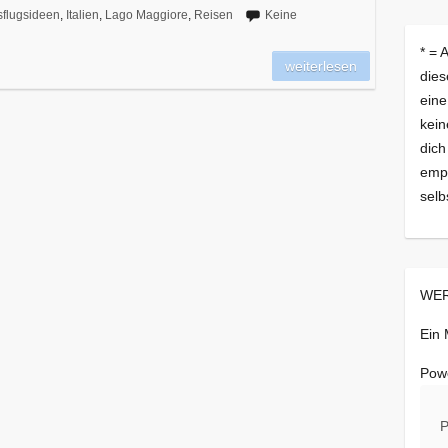
flugsideen
,
Italien
,
Lago Maggiore
,
Reisen
Keine
* = 
weiterlesen
dies
eine
kein
dich
empf
selb
WER
Ein
Pow
P