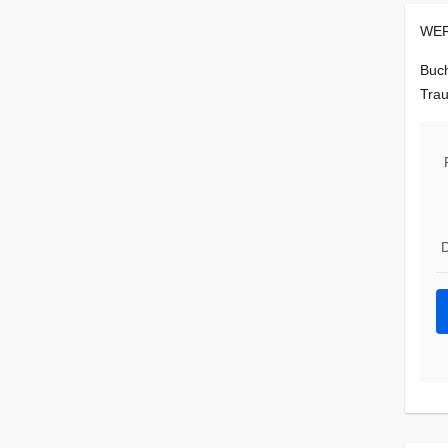
WER
Buch
Trau
D