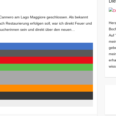
Die
di Cannero am Lago Maggiore geschlossen. Als bekannt
Herz
h Restaurierung erfolgen soll, war ich direkt Feuer und
Boch
esucherinnen sein und direkt über den neuen…
Auf 
mein
gebe
mei
erha
wiss