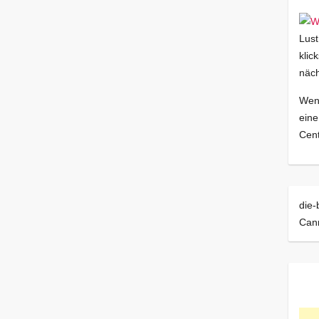
Lust
klic
näch
Wenn
eine
Cent
die-
Can