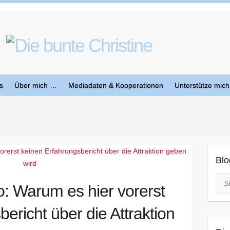
s
Über mich …
Mediadaten & Kooperationen
Unterstütze mich
Blo
Suc
o: Warum es hier vorerst
ericht über die Attraktion