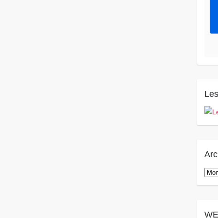
Les
Arc
Arch
WE