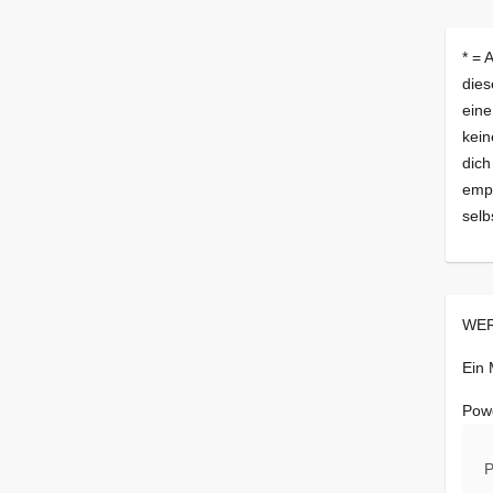
* = 
dies
eine
kein
dich
empf
selb
WER
Ein
Pow
P