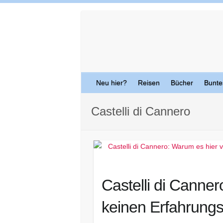
Skip
to
content
Neu hier?
Reisen
Bücher
Bunte
Castelli di Cannero
Castelli di Canner
keinen Erfahrungsb