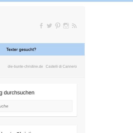
Texter gesucht?
die-bunte-christine.de
Castelli di Cannero
g durchsuchen
he