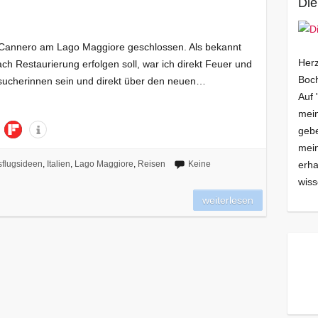
Die
di Cannero am Lago Maggiore geschlossen. Als bekannt
Herz
h Restaurierung erfolgen soll, war ich direkt Feuer und
Boch
esucherinnen sein und direkt über den neuen…
Auf 
mein
gebe
mei
erha
flugsideen
,
Italien
,
Lago Maggiore
,
Reisen
Keine
wiss
weiterlesen