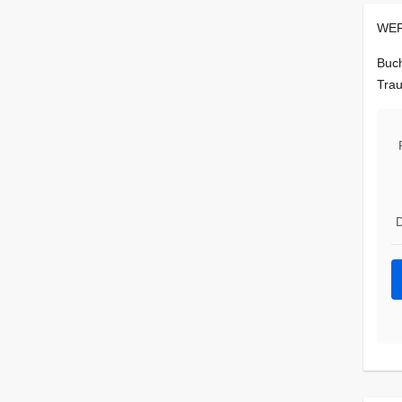
WER
Buch
Trau
D