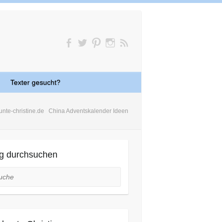
Texter gesucht?
unte-christine.de
China Adventskalender Ideen
g durchsuchen
he