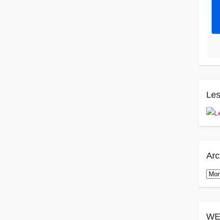
Les
Arc
Arch
WE