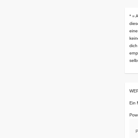
* = 
dies
eine
kein
dich
empf
selb
WER
Ein
Pow
P