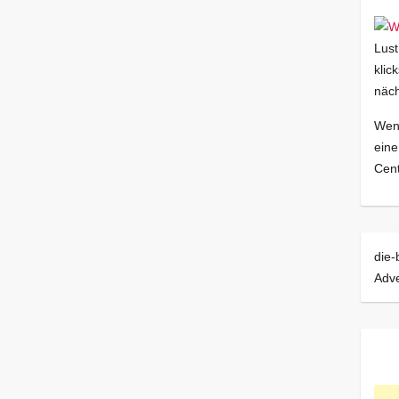
Lust
klic
näch
Wenn
eine
Cent
die-
Adve