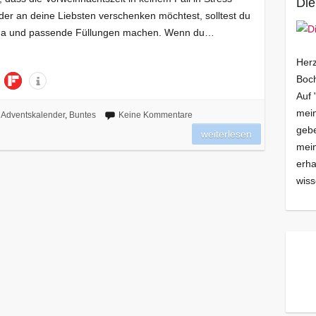
Die
er an deine Liebsten verschenken möchtest, solltest du
hema und passende Füllungen machen. Wenn du…
Herz
Boch
Auf 
mein
Adventskalender
,
Buntes
Keine Kommentare
gebe
weiterlesen
mei
erha
wiss