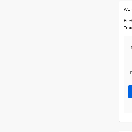
WER
Buch
Trau
D