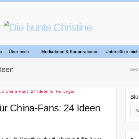
s
Über mich …
Mediadaten & Kooperationen
Unterstütze mich
deen
die-b
Blo
ür China-Fans: 24 Ideen
Suc
 dass die Vorweihnachtszeit in keinem Fall in Stress