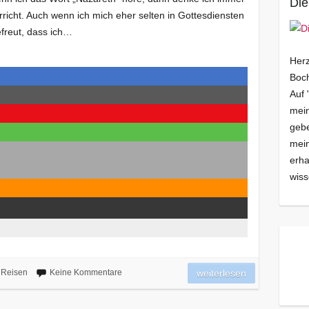
Die
rricht. Auch wenn ich mich eher selten in Gottesdiensten
efreut, dass ich…
Herz
Boch
Auf 
mein
gebe
mei
erha
wiss
Reisen
Keine Kommentare
weiterlesen