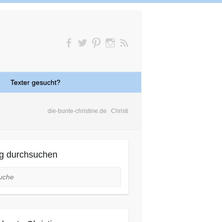
Texter gesucht?
die-bunte-christine.de
Christi
g durchsuchen
he