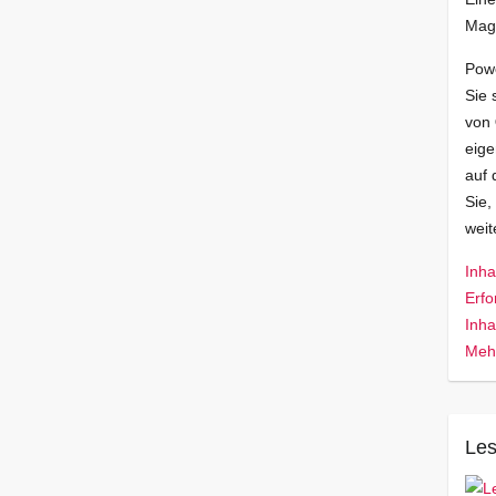
Mag
Pow
Sie 
von
eige
auf 
Sie,
wei
Inha
Erfo
Inha
Mehr
Les