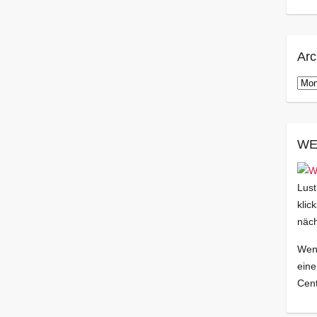
Arc
Arch
WE
Lust
klic
näch
Wenn
eine
Cent