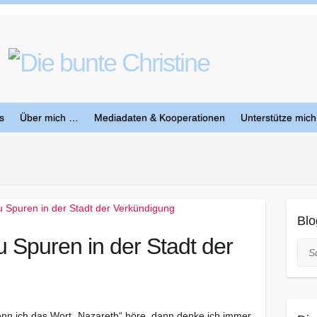
s
Über mich …
Mediadaten & Kooperationen
Unterstütze mich
Blo
u Spuren in der Stadt der
Suc
 wenn ich das Wort „Nazareth“ höre, dann denke ich immer