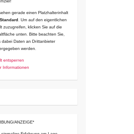
mziel!
sehen gerade einen Platzhalterinhalt
Standard
. Um auf den eigentlichen
lt zuzugreifen, klicken Sie auf die
ltfläche unten. Bitte beachten Sie,
 dabei Daten an Drittanbieter
tergegeben werden.
lt entsperren
 Informationen
BUNG/ANZEIGE*
 einmalige Erfahrung am Lago