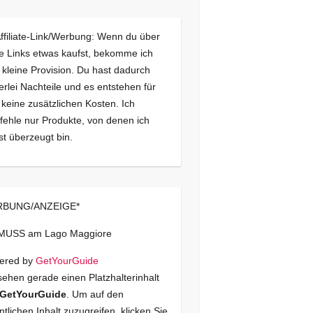
Affiliate-Link/Werbung: Wenn du über
e Links etwas kaufst, bekomme ich
 kleine Provision. Du hast dadurch
erlei Nachteile und es entstehen für
 keine zusätzlichen Kosten. Ich
ehle nur Produkte, von denen ich
st überzeugt bin.
BUNG/ANZEIGE*
 MUSS am Lago Maggiore
ered by
GetYourGuide
sehen gerade einen Platzhalterinhalt
GetYourGuide
. Um auf den
ntlichen Inhalt zuzugreifen, klicken Sie