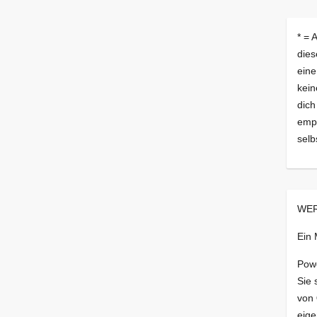
* = 
dies
eine
kein
dich
empf
selb
WER
Ein
Pow
Sie 
von
eige