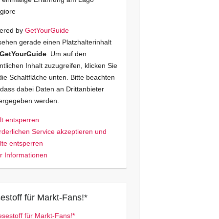
giore
ered by
GetYourGuide
sehen gerade einen Platzhalterinhalt
GetYourGuide
. Um auf den
ntlichen Inhalt zuzugreifen, klicken Sie
die Schaltfläche unten. Bitte beachten
 dass dabei Daten an Drittanbieter
tergegeben werden.
lt entsperren
rderlichen Service akzeptieren und
lte entsperren
 Informationen
estoff für Markt-Fans!*