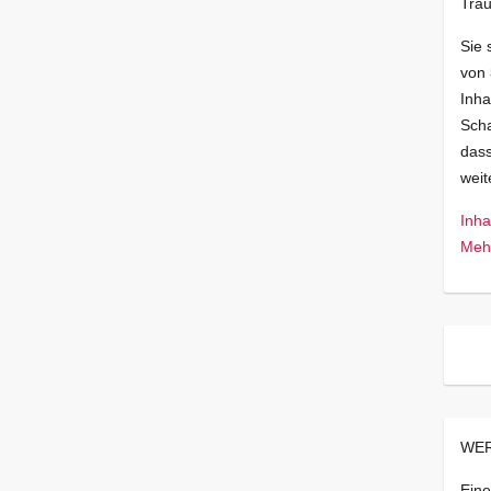
Trau
Sie 
von
Inha
Scha
dass
wei
Inha
Mehr
WER
Eine