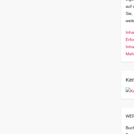
auf 
Sie,
wei
Inha
Erfo
Inha
Mehr
Ken
WER
Buch