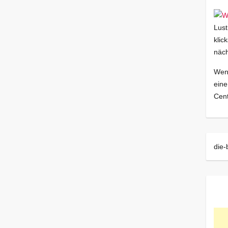
Lust
klic
näch
Wenn
eine
Cent
die-