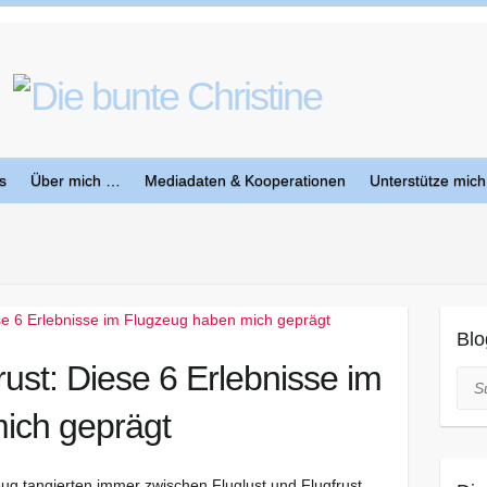
s
Über mich …
Mediadaten & Kooperationen
Unterstütze mich
Blo
rust: Diese 6 Erlebnisse im
Suc
ich geprägt
ug tangierten immer zwischen Fluglust und Flugfrust.