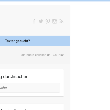
Texter gesucht?
die-bunte-christine.de
Co-Pilot
g durchsuchen
he