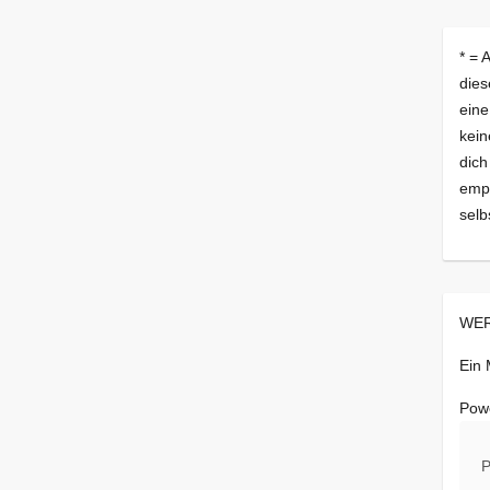
* = 
dies
eine
kein
dich
empf
selb
WER
Ein
Pow
P