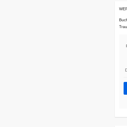
WER
Buch
Trau
D