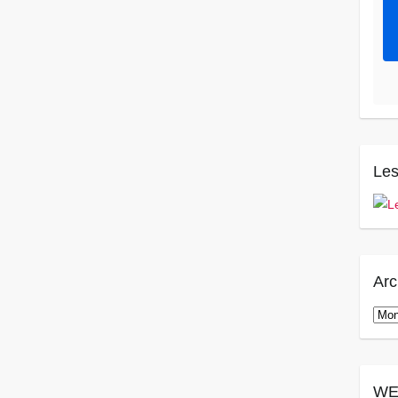
Les
Arc
Arch
WE