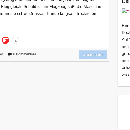
Die
 Flug gleich. Sobald ich im Flugzeug saß, die Maschine
und meine schweißnassen Hände langsam trockneten,
Herz
Boch
Auf 
mein
gebe
es
8 Kommentare
weiterlesen
mei
erha
wiss