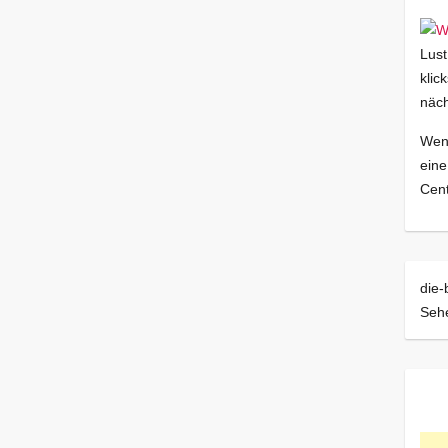
Lust
klic
näch
Wenn
eine
Cent
die-
Sehe