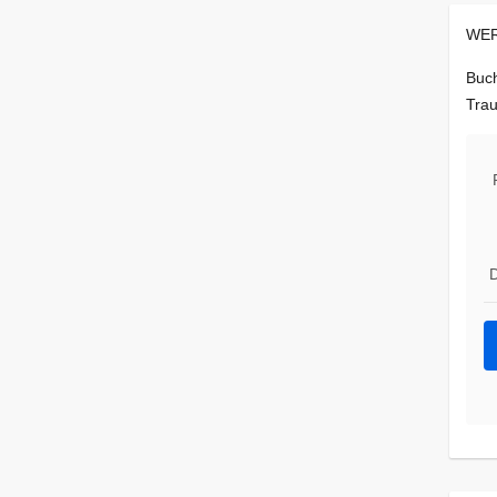
WER
Buch
Trau
D