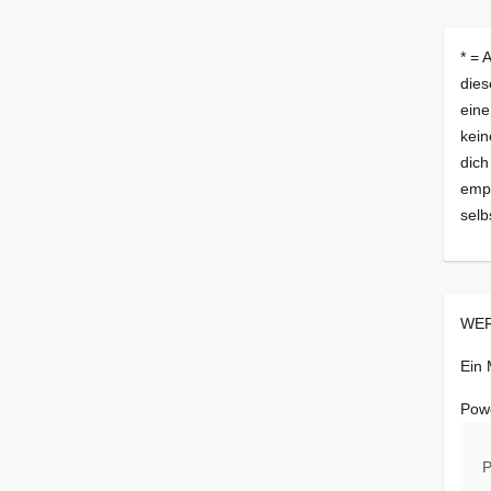
* = 
dies
eine
kein
dich
empf
selb
WER
Ein
Pow
P