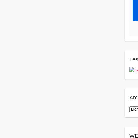
Les
Arc
Arch
WE