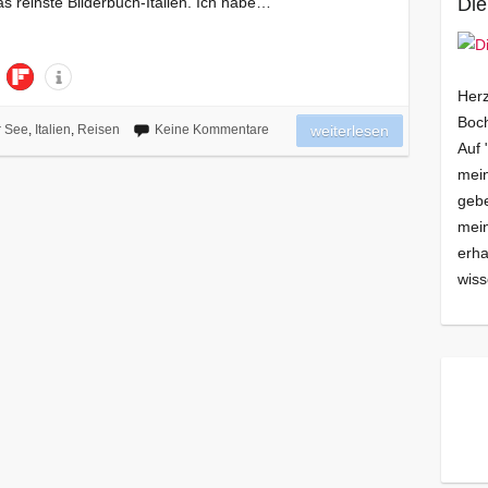
s reinste Bilderbuch-Italien. Ich habe…
Die
Herz
Boch
 See
,
Italien
,
Reisen
Keine Kommentare
weiterlesen
Auf 
mein
gebe
mei
erha
wiss