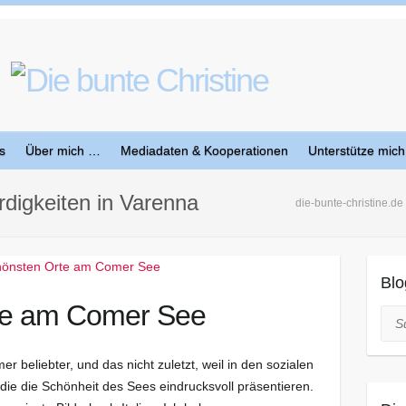
s
Über mich …
Mediadaten & Kooperationen
Unterstütze mich
digkeiten in Varenna
die-bunte-christine.de
Blo
te am Comer See
Suc
 beliebter, und das nicht zuletzt, weil in den sozialen
ie die Schönheit des Sees eindrucksvoll präsentieren.