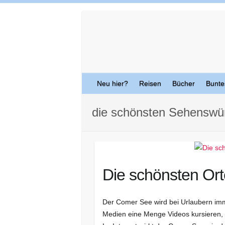
Skip
to
content
Neu hier?
Reisen
Bücher
Bunte
die schönsten Sehenswür
Die schönsten Or
Der Comer See wird bei Urlaubern immer
Medien eine Menge Videos kursieren, d