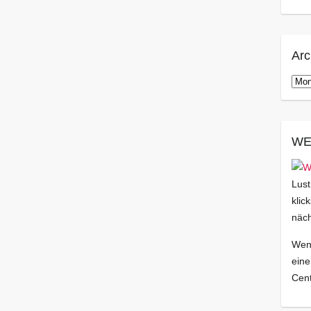
Arc
Arch
WE
Lust
klic
näch
Wenn
eine
Cent