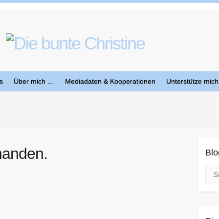
s
Über mich …
Mediadaten & Kooperationen
Unterstütze mich
handen.
Blo
Suc