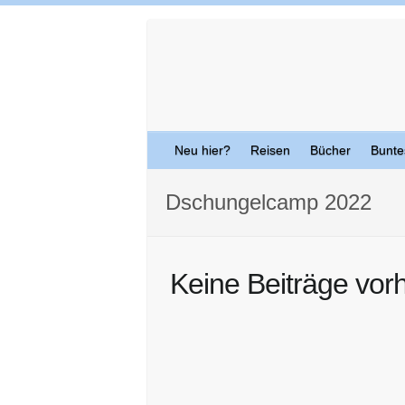
Skip
to
content
Neu hier?
Reisen
Bücher
Bunte
Dschungelcamp 2022
Keine Beiträge vor