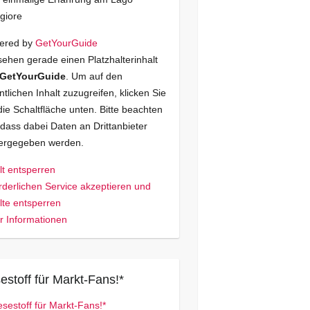
giore
ered by
GetYourGuide
sehen gerade einen Platzhalterinhalt
GetYourGuide
. Um auf den
ntlichen Inhalt zuzugreifen, klicken Sie
die Schaltfläche unten. Bitte beachten
 dass dabei Daten an Drittanbieter
tergegeben werden.
lt entsperren
rderlichen Service akzeptieren und
lte entsperren
 Informationen
estoff für Markt-Fans!*