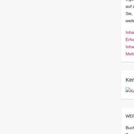
auf 
Sie,
wei
Inha
Erfo
Inha
Mehr
Ken
WER
Buch