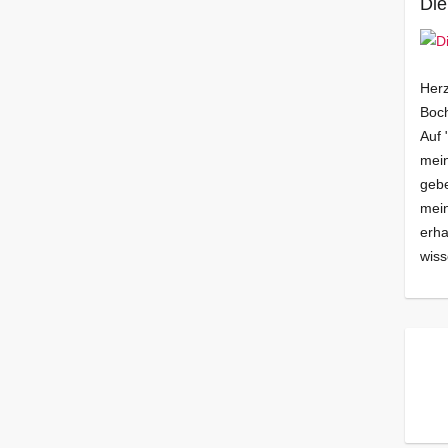
Die
Herz
Boch
Auf 
mein
gebe
mei
erha
wiss