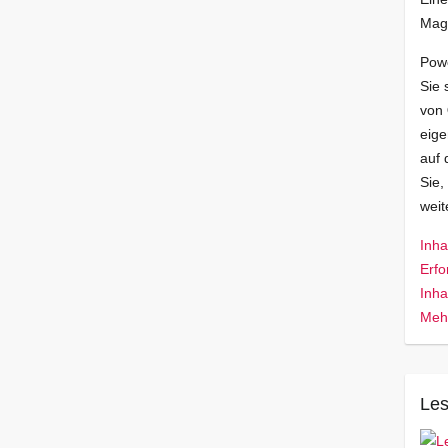
Mag
Pow
Sie 
von
eige
auf 
Sie,
wei
Inha
Erfo
Inha
Mehr
Les