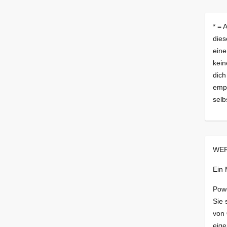
* = 
dies
eine
kein
dich
empf
selb
WER
Ein
Pow
Sie 
von
eige