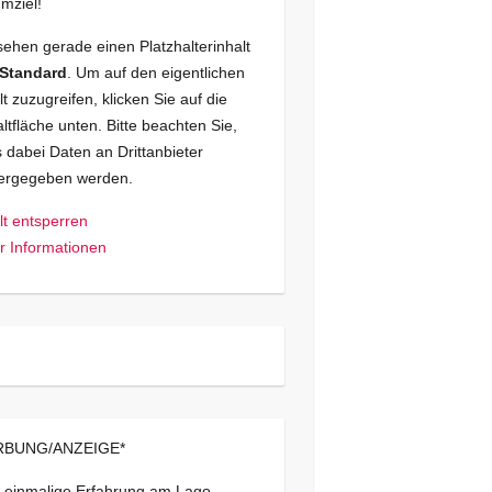
mziel!
sehen gerade einen Platzhalterinhalt
Standard
. Um auf den eigentlichen
lt zuzugreifen, klicken Sie auf die
ltfläche unten. Bitte beachten Sie,
 dabei Daten an Drittanbieter
tergegeben werden.
lt entsperren
 Informationen
BUNG/ANZEIGE*
 einmalige Erfahrung am Lago