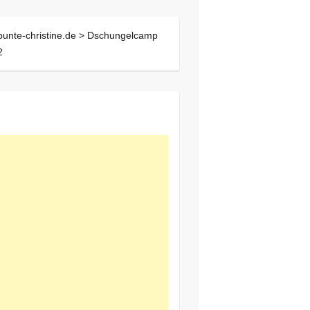
bunte-christine.de >
Dschungelcamp
2