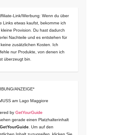
Affiliate-Link/Werbung: Wenn du über
e Links etwas kaufst, bekomme ich
 kleine Provision. Du hast dadurch
erlei Nachteile und es entstehen für
 keine zusätzlichen Kosten. Ich
ehle nur Produkte, von denen ich
st überzeugt bin.
BUNG/ANZEIGE*
 MUSS am Lago Maggiore
ered by
GetYourGuide
sehen gerade einen Platzhalterinhalt
GetYourGuide
. Um auf den
ntlichen Inhalt zuzugreifen, klicken Sie