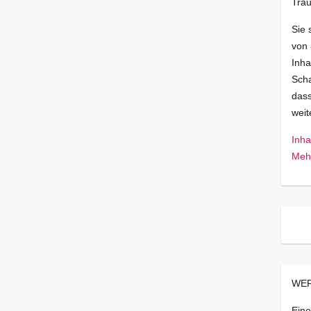
Trau
Sie 
von
Inha
Scha
dass
wei
Inha
Mehr
WER
Eine