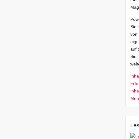
Mag
Pow
Sie 
von
eige
auf 
Sie,
wei
Inha
Erfo
Inha
Mehr
Les