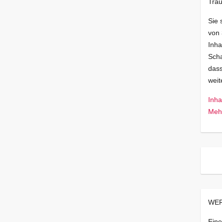
Trau
Sie 
von
Inha
Scha
dass
wei
Inha
Mehr
WER
Eine