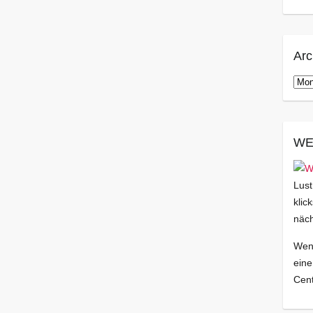
Arc
Arch
WE
Lust
klic
näch
Wenn
eine
Cent