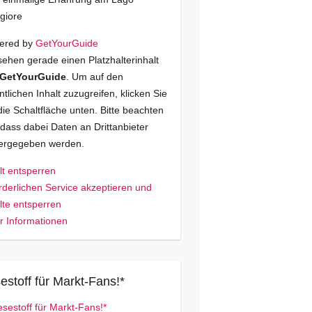
giore
ered by
GetYourGuide
sehen gerade einen Platzhalterinhalt
GetYourGuide
. Um auf den
ntlichen Inhalt zuzugreifen, klicken Sie
die Schaltfläche unten. Bitte beachten
 dass dabei Daten an Drittanbieter
tergegeben werden.
lt entsperren
rderlichen Service akzeptieren und
lte entsperren
 Informationen
estoff für Markt-Fans!*