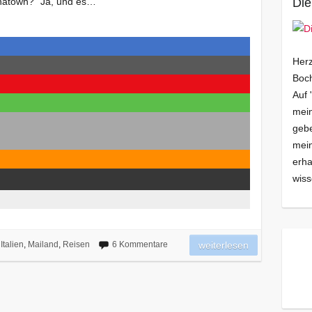
inatown?“ Ja, und es…
Die
Herz
Boch
Auf 
mein
gebe
mei
erha
wiss
Italien
,
Mailand
,
Reisen
6 Kommentare
weiterlesen