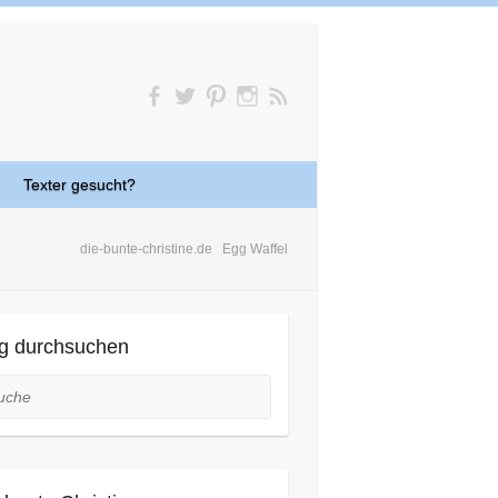
Texter gesucht?
die-bunte-christine.de
Egg Waffel
g durchsuchen
he