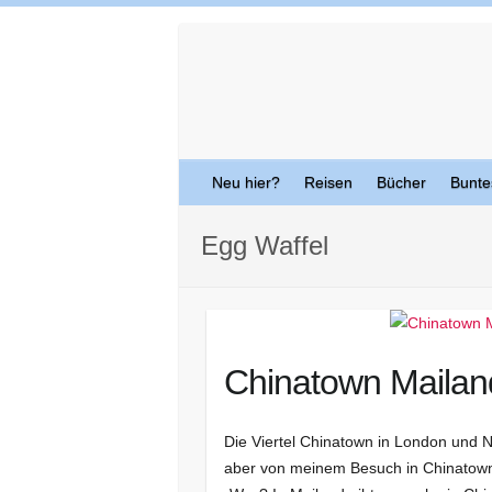
Skip
to
content
Neu hier?
Reisen
Bücher
Bunte
Egg Waffel
Chinatown Mailand
Die Viertel Chinatown in London und
aber von meinem Besuch in Chinatown i