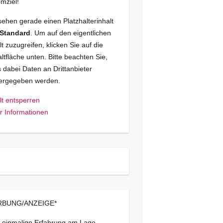
mziel!
sehen gerade einen Platzhalterinhalt
Standard
. Um auf den eigentlichen
lt zuzugreifen, klicken Sie auf die
ltfläche unten. Bitte beachten Sie,
 dabei Daten an Drittanbieter
tergegeben werden.
lt entsperren
 Informationen
BUNG/ANZEIGE*
 einmalige Erfahrung am Lago