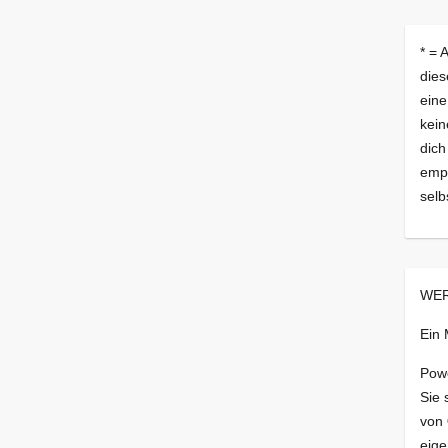
* = 
dies
eine
kein
dich
empf
selb
WER
Ein
Pow
Sie 
von
eige