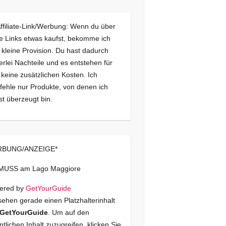
Affiliate-Link/Werbung: Wenn du über
e Links etwas kaufst, bekomme ich
 kleine Provision. Du hast dadurch
erlei Nachteile und es entstehen für
 keine zusätzlichen Kosten. Ich
ehle nur Produkte, von denen ich
st überzeugt bin.
BUNG/ANZEIGE*
 MUSS am Lago Maggiore
ered by
GetYourGuide
sehen gerade einen Platzhalterinhalt
GetYourGuide
. Um auf den
ntlichen Inhalt zuzugreifen, klicken Sie