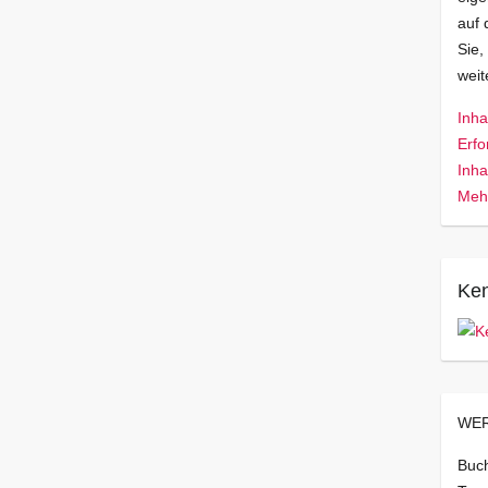
auf 
Sie,
wei
Inha
Erfo
Inha
Mehr
Ken
WER
Buch