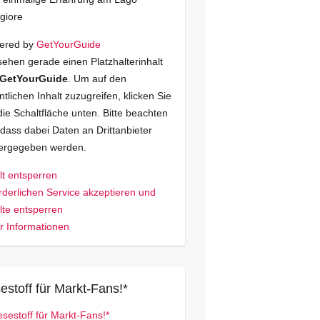
giore
ered by
GetYourGuide
sehen gerade einen Platzhalterinhalt
GetYourGuide
. Um auf den
ntlichen Inhalt zuzugreifen, klicken Sie
die Schaltfläche unten. Bitte beachten
 dass dabei Daten an Drittanbieter
tergegeben werden.
lt entsperren
rderlichen Service akzeptieren und
lte entsperren
 Informationen
estoff für Markt-Fans!*