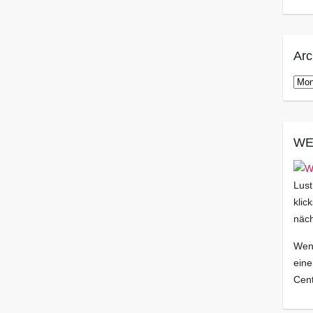
Arc
Arch
WE
Lust
klic
näch
Wenn
eine
Cent