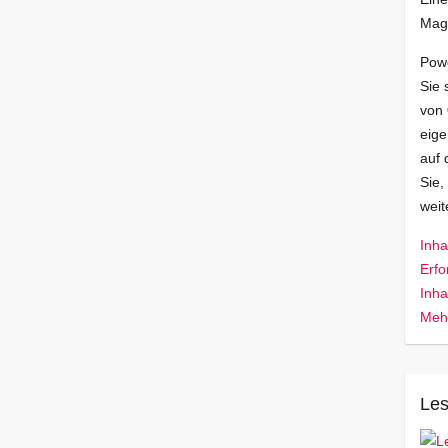
Mag
Pow
Sie 
von
eige
auf 
Sie,
wei
Inha
Erfo
Inha
Mehr
Les