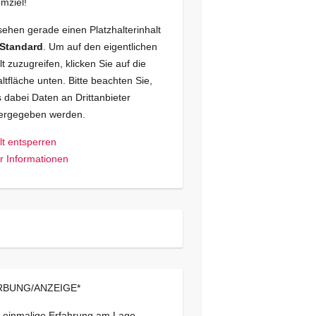
mziel!
sehen gerade einen Platzhalterinhalt
Standard
. Um auf den eigentlichen
lt zuzugreifen, klicken Sie auf die
ltfläche unten. Bitte beachten Sie,
 dabei Daten an Drittanbieter
tergegeben werden.
lt entsperren
 Informationen
BUNG/ANZEIGE*
 einmalige Erfahrung am Lago