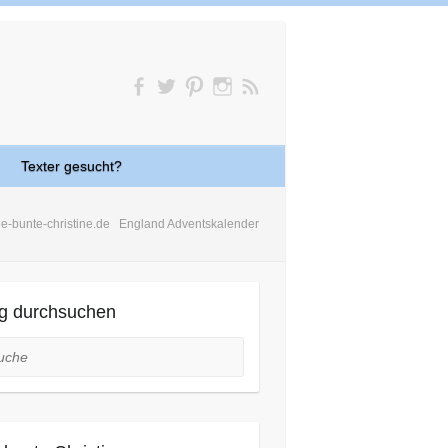
Texter gesucht?
ie-bunte-christine.de
England Adventskalender
g durchsuchen
he