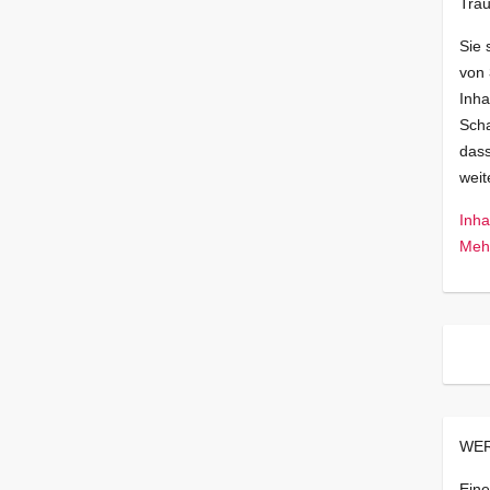
Trau
Sie 
von
Inha
Scha
dass
wei
Inha
Mehr
WER
Eine