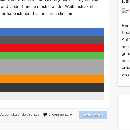
Die
wird. Jede Branche möchte an der Weihnachtszeit
nder habe ich aber bisher in noch keinem…
Herz
Boch
Auf 
mein
gebe
mei
erha
wiss
Adventskalender
,
Buntes
2 Kommentare
weiterlesen