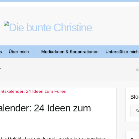
s
Über mich …
Mediadaten & Kooperationen
Unterstütze mich
r
d
Blo
lender: 24 Ideen zum
Suc
as Gefühl, dass mir derzeit an jeder Ecke irgendeine