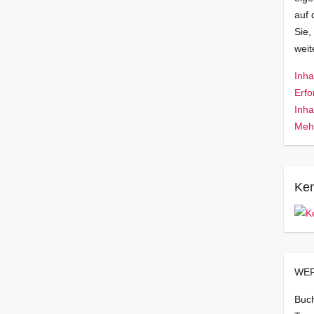
auf 
Sie,
wei
Inha
Erfo
Inha
Mehr
Ken
WER
Buch