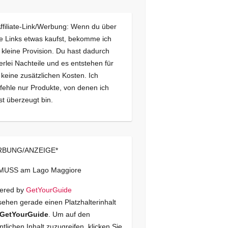
Affiliate-Link/Werbung: Wenn du über
e Links etwas kaufst, bekomme ich
 kleine Provision. Du hast dadurch
erlei Nachteile und es entstehen für
 keine zusätzlichen Kosten. Ich
ehle nur Produkte, von denen ich
st überzeugt bin.
BUNG/ANZEIGE*
 MUSS am Lago Maggiore
ered by
GetYourGuide
sehen gerade einen Platzhalterinhalt
GetYourGuide
. Um auf den
ntlichen Inhalt zuzugreifen, klicken Sie