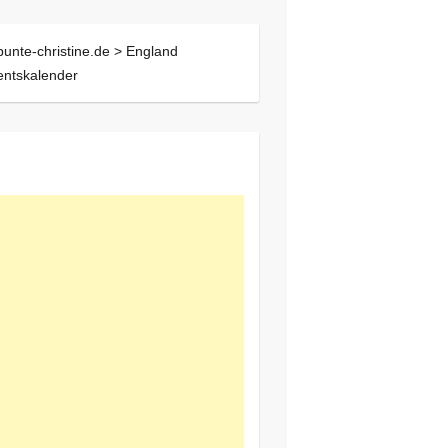
bunte-christine.de >
England
entskalender