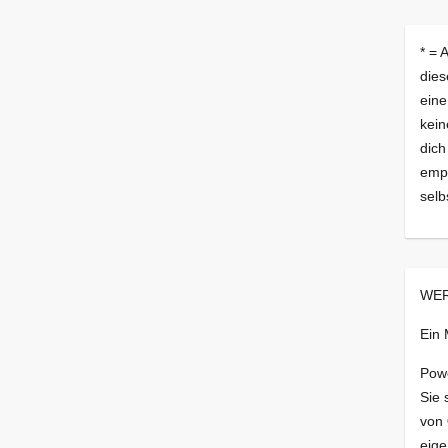
* = 
dies
eine
kein
dich
empf
selb
WER
Ein
Pow
Sie 
von
eige