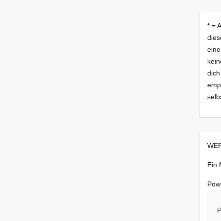
* = 
dies
eine
kein
dich
empf
selb
WER
Ein
Pow
P