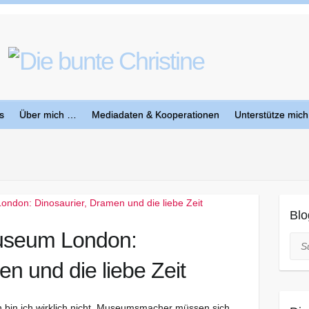
s
Über mich …
Mediadaten & Kooperationen
Unterstütze mich
Blo
Museum London:
Suc
n und die liebe Zeit
 bin ich wirklich nicht. Museumsmacher müssen sich