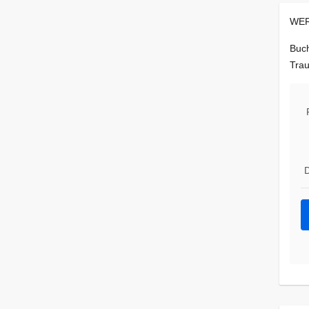
WER
Buch
Trau
D