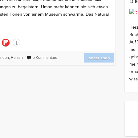
Die
lungen zu begeistern. Umso mehr können sie sich etwas
öchsten Tönen von einem Museum schwärme. Das Natural
Herz
Boch
Auf 
mein
gebe
ondon
,
Reisen
5 Kommentare
weiterlesen
mei
erha
wiss