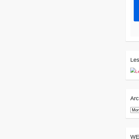
Les
Arc
Arch
WE