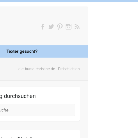
Texter gesucht?
die-bunte-christine.de
Erdschichten
g durchsuchen
he