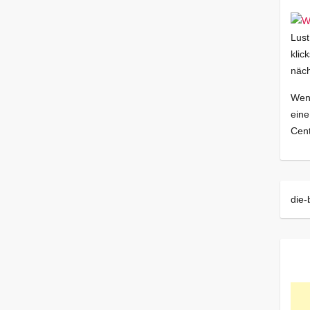
Lust
klic
näch
Wenn
eine
Cent
die-