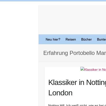
Skip
to
content
Neu hier?
Reisen
Bücher
Bunte
Erfahrung Portobello Mar
Klassiker in Nottin
London
Notting Hill. Ich weiß nicht, wie es be