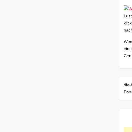
Lust
klic
näch
Wenn
eine
Cent
die-
Port