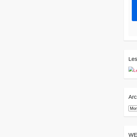
Les
Arc
Arch
WE