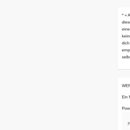
* = 
dies
eine
kein
dich
empf
selb
WER
Ein
Pow
P