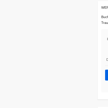
WER
Buch
Trau
D