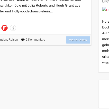
Die
antikkomödie mit Julia Roberts und Hugh Grant aus
dler und Hollywoodschauspielerin…
Herz
Boch
Auf 
mein
ondon
,
Reisen
2 Kommentare
weiterlesen
gebe
mei
erha
wiss