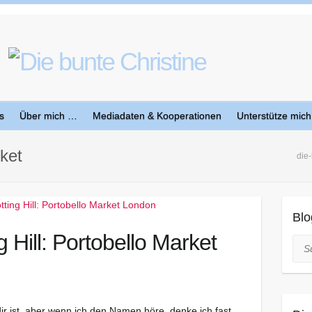
s
Über mich …
Mediadaten & Kooperationen
Unterstütze mich
ket
die-
Blo
g Hill: Portobello Market
Suc
i dir ist, aber wenn ich den Namen höre, denke ich fast