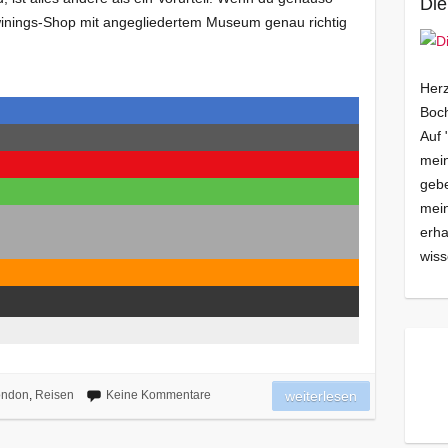
Die
Twinings-Shop mit angegliedertem Museum genau richtig
Herz
Boch
Auf 
mein
gebe
mei
erha
wiss
ondon
,
Reisen
Keine Kommentare
weiterlesen