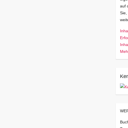
auf 
Sie,
wei
Inha
Erfo
Inha
Mehr
Ken
WER
Buch