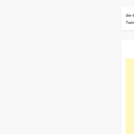
die-
Twi