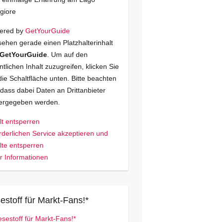
giore
ered by
GetYourGuide
sehen gerade einen Platzhalterinhalt
GetYourGuide
. Um auf den
ntlichen Inhalt zuzugreifen, klicken Sie
die Schaltfläche unten. Bitte beachten
 dass dabei Daten an Drittanbieter
tergegeben werden.
lt entsperren
rderlichen Service akzeptieren und
lte entsperren
 Informationen
estoff für Markt-Fans!*