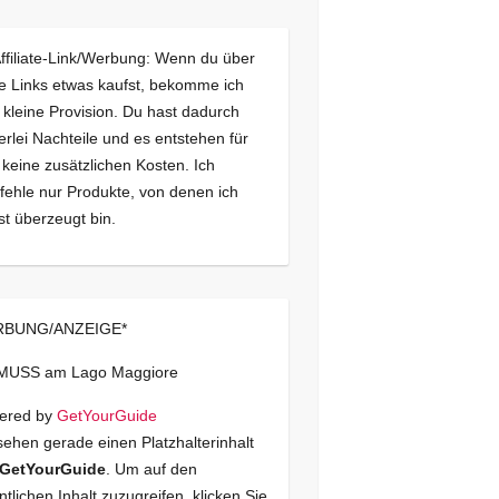
Affiliate-Link/Werbung: Wenn du über
e Links etwas kaufst, bekomme ich
 kleine Provision. Du hast dadurch
erlei Nachteile und es entstehen für
 keine zusätzlichen Kosten. Ich
ehle nur Produkte, von denen ich
st überzeugt bin.
BUNG/ANZEIGE*
 MUSS am Lago Maggiore
ered by
GetYourGuide
sehen gerade einen Platzhalterinhalt
GetYourGuide
. Um auf den
ntlichen Inhalt zuzugreifen, klicken Sie