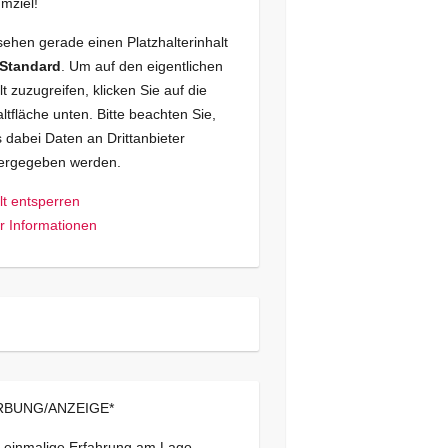
mziel!
sehen gerade einen Platzhalterinhalt
Standard
. Um auf den eigentlichen
lt zuzugreifen, klicken Sie auf die
ltfläche unten. Bitte beachten Sie,
 dabei Daten an Drittanbieter
tergegeben werden.
lt entsperren
 Informationen
BUNG/ANZEIGE*
 einmalige Erfahrung am Lago