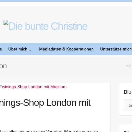
s
Über mich …
Mediadaten & Kooperationen
Unterstütze mich
on
die
Blo
inings-Shop London mit
Suc
 ist alles andere als ein Vorurteil. Wenn du genauso