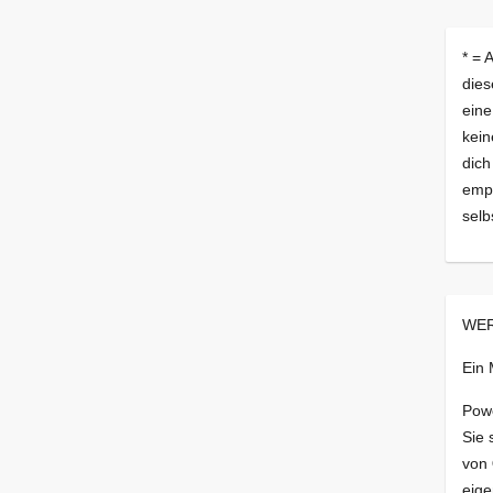
* = 
dies
eine
kein
dich
empf
selb
WER
Ein
Pow
Sie 
von
eige