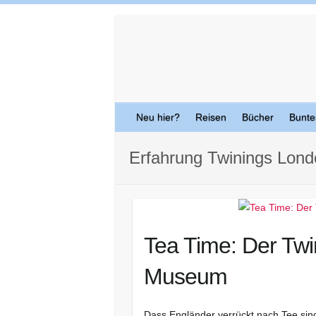
Skip
to
content
Neu hier?
Reisen
Bücher
Bunte
Erfahrung Twinings Lond
Tea Time: Der Tw
Museum
Dass Engländer verrückt nach Tee sind,