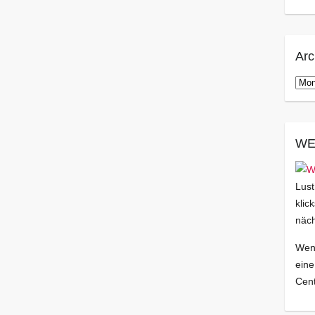
Arc
Arch
WE
Lust
klic
näch
Wenn
eine
Cent