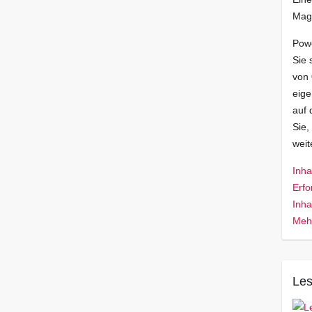
Mag
Pow
Sie 
von
eige
auf 
Sie,
wei
Inha
Erfo
Inha
Mehr
Les