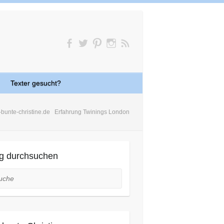
Texter gesucht?
-bunte-christine.de
Erfahrung Twinings London
g durchsuchen
he