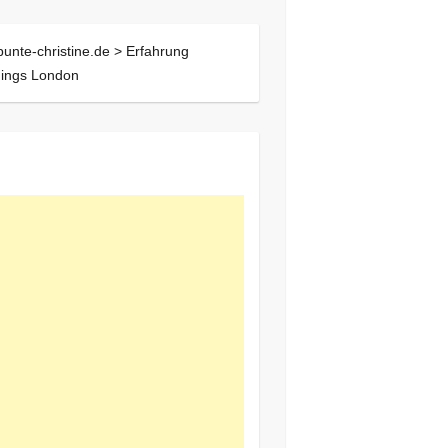
bunte-christine.de >
Erfahrung
nings London