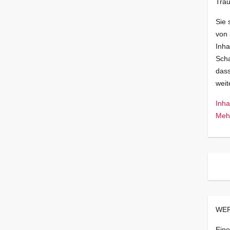
Trau
Sie 
von
Inha
Scha
dass
wei
Inha
Mehr
WER
Eine