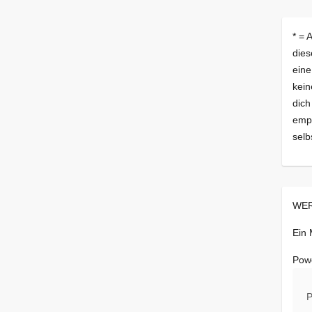
* = 
dies
eine
kein
dich
empf
selb
WER
Ein
Pow
P