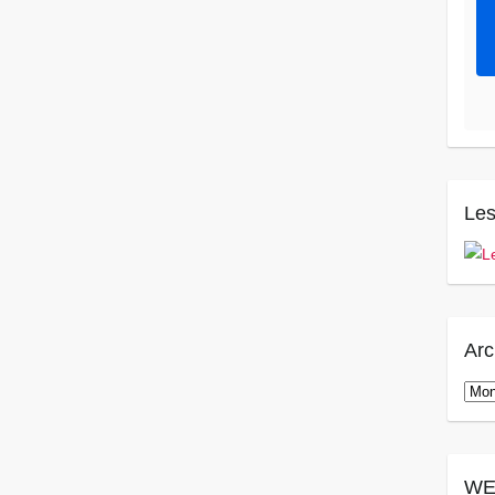
Les
Arc
Arch
WE