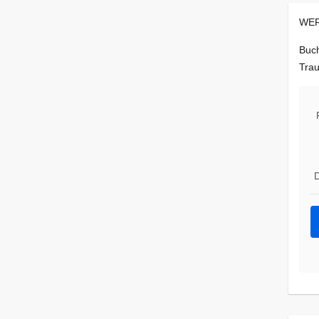
WER
Buch
Trau
D