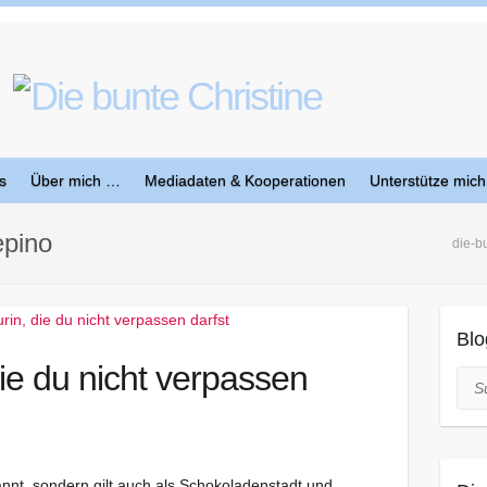
s
Über mich …
Mediadaten & Kooperationen
Unterstütze mich
epino
die-b
Blo
die du nicht verpassen
Suc
ekannt, sondern gilt auch als Schokoladenstadt und