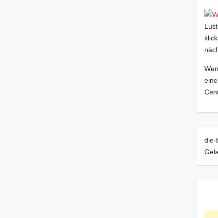
Lust
klic
näch
Wenn
eine
Cent
die-
Gela