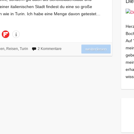
Die
einer italienischen Stadt findest du eine so große
n wie in Turin. Ich habe eine Menge davon getestet…
Herz
Boch
Auf 
mein
lien
,
Reisen
,
Turin
2 Kommentare
weiterlesen
gebe
mei
erha
wiss