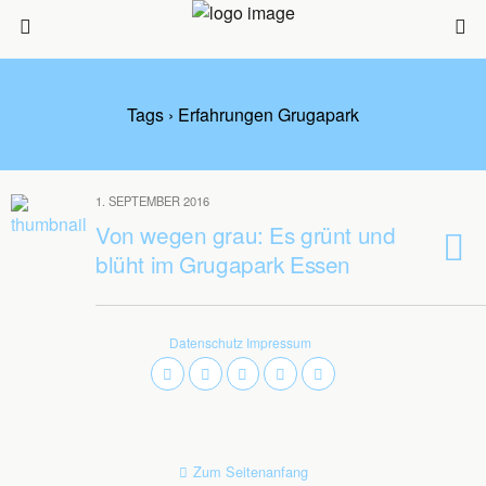
Tags › Erfahrungen Grugapark
1. SEPTEMBER 2016
Von wegen grau: Es grünt und
blüht im Grugapark Essen
Datenschutz
Impressum
Zum Seitenanfang