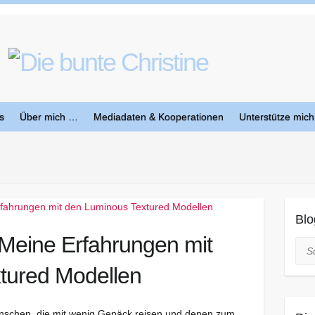
s
Über mich …
Mediadaten & Kooperationen
Unterstütze mich
Blo
: Meine Erfahrungen mit
Suc
tured Modellen
nschen, die mit wenig Gepäck reisen und denen zum