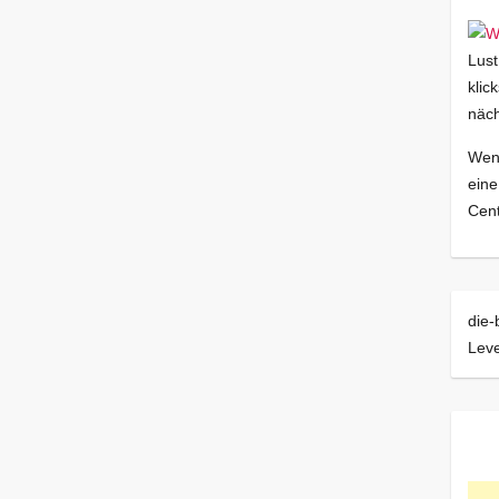
Lust
klic
näch
Wenn
eine
Cent
die-
Leve