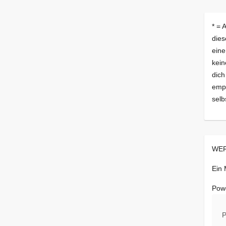
* = 
dies
eine
kein
dich
empf
selb
WER
Ein
Pow
P