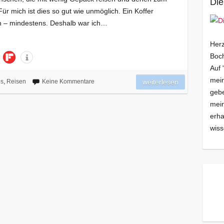
Die
ür mich ist dies so gut wie unmöglich. Ein Koffer
n – mindestens. Deshalb war ich…
Herz
Boch
Auf 
mein
es
,
Reisen
Keine Kommentare
weiterlesen
gebe
mei
erha
wiss