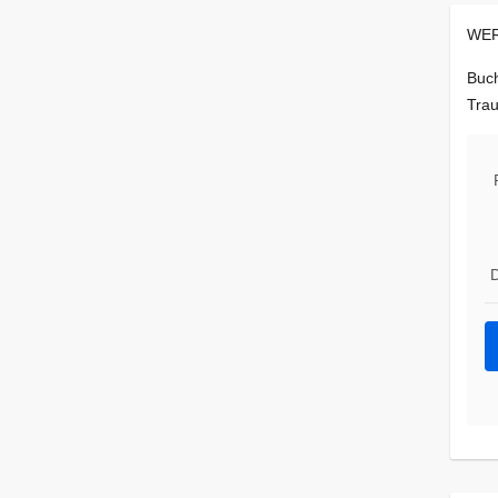
WER
Buch
Trau
D