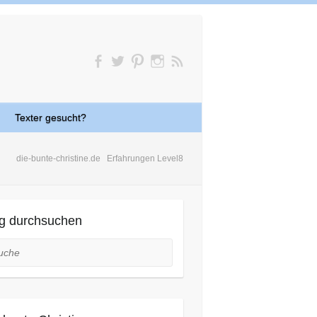
Texter gesucht?
die-bunte-christine.de
Erfahrungen Level8
g durchsuchen
he