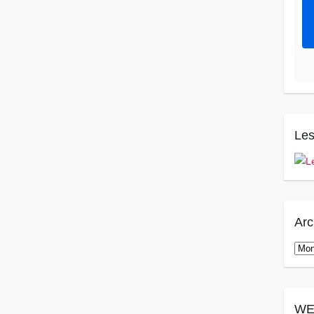
Les
Arc
Arch
WE