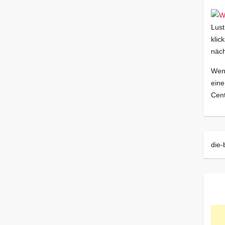
Lust
klic
näch
Wenn
eine
Cent
die-