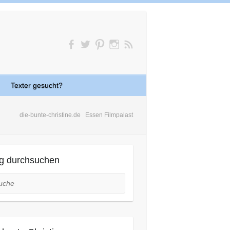
Texter gesucht?
die-bunte-christine.de
Essen Filmpalast
g durchsuchen
he