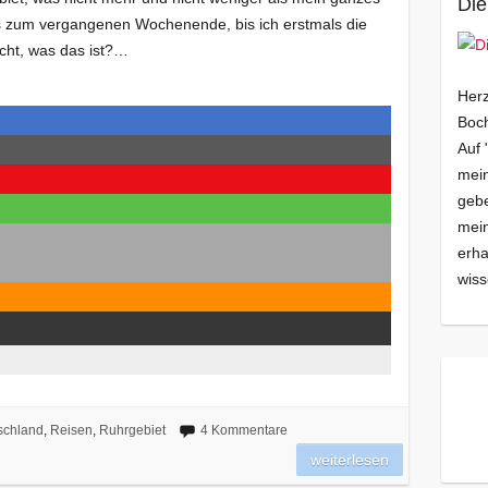
Die
s zum vergangenen Wochenende, bis ich erstmals die
cht, was das ist?…
Herz
Boch
Auf 
mein
gebe
mei
erha
wiss
schland
,
Reisen
,
Ruhrgebiet
4 Kommentare
weiterlesen