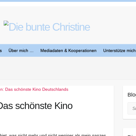
s
Über mich …
Mediadaten & Kooperationen
Unterstütze mich
Blo
Das schönste Kino
Suc
biet, was nicht mehr und nicht weniger als mein ganzes