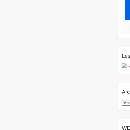
Les
Arc
Arch
WE