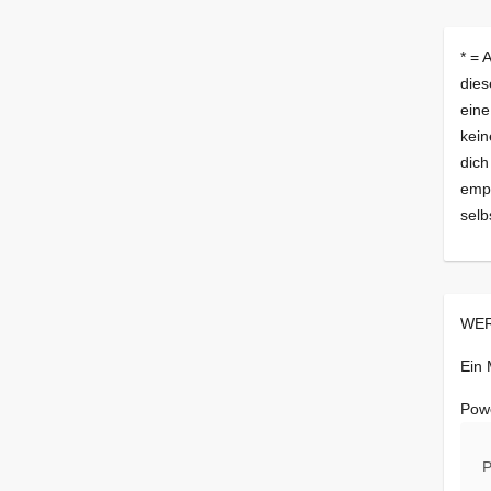
* = 
dies
eine
kein
dich
empf
selb
WER
Ein
Pow
P