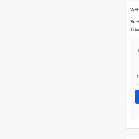
WER
Buch
Trau
D