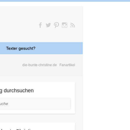
Texter gesucht?
die-bunte-christine.de
Fanartikel
g durchsuchen
he