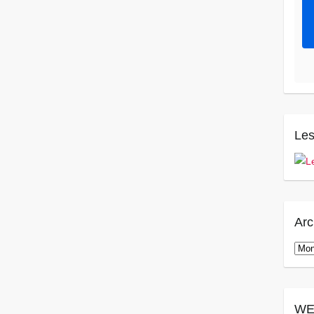
Les
Arc
Arch
WE