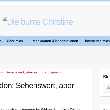
s
Über mich …
Mediadaten & Kooperationen
Unterstütze mich
Blo
ndon: Sehenswert, aber
Suc
l, doch sie steuerten ihr Wirken die meiste Zeit ihrer