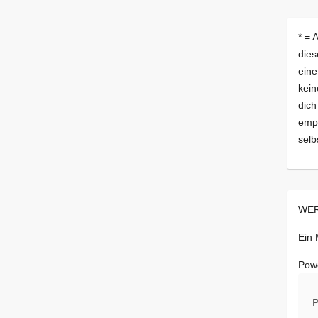
* = 
dies
eine
kein
dich
empf
selb
WER
Ein
Pow
P