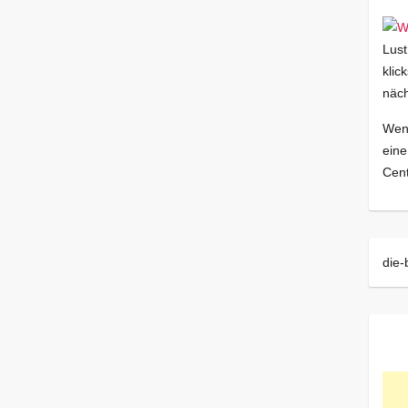
Lust
klic
näch
Wenn
eine
Cent
die-