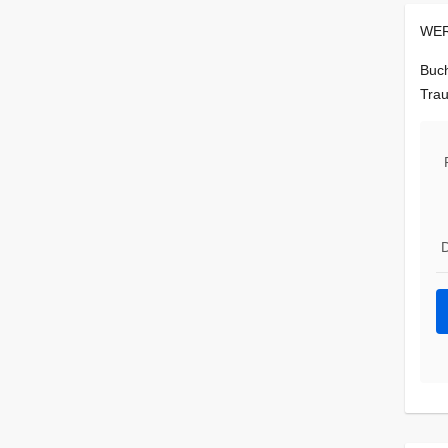
WER
Buch
Trau
D