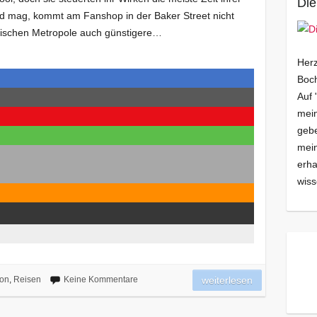
Die
d mag, kommt am Fanshop in der Baker Street nicht
nglischen Metropole auch günstigere…
Herz
Boch
Auf 
mein
gebe
mei
erha
wiss
on
,
Reisen
Keine Kommentare
weiterlesen