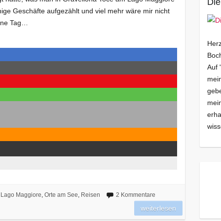
Die
nige Geschäfte aufgezählt und viel mehr wäre mir nicht
eine Tag…
Herz
Boch
Auf 
mein
gebe
mei
erha
wiss
Lago Maggiore
,
Orte am See
,
Reisen
2 Kommentare
weiterlesen