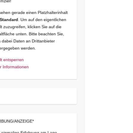
mziel!
sehen gerade einen Platzhalterinhalt
Standard
. Um auf den eigentlichen
lt zuzugreifen, klicken Sie auf die
ltfläche unten. Bitte beachten Sie,
 dabei Daten an Drittanbieter
tergegeben werden.
lt entsperren
 Informationen
BUNG/ANZEIGE*
 einmalige Erfahrung am Lago