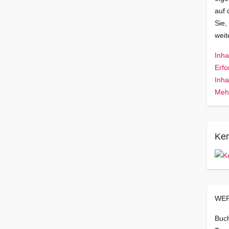
auf 
Sie,
wei
Inha
Erfo
Inha
Mehr
Ken
WER
Buch