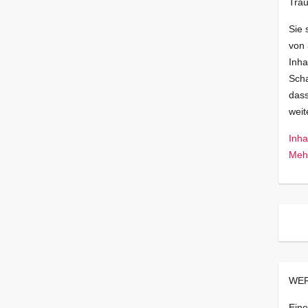
Trau
Sie 
von
Inha
Scha
dass
wei
Inha
Mehr
WER
Eine