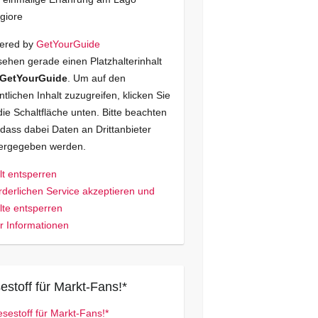
giore
ered by
GetYourGuide
sehen gerade einen Platzhalterinhalt
GetYourGuide
. Um auf den
ntlichen Inhalt zuzugreifen, klicken Sie
die Schaltfläche unten. Bitte beachten
 dass dabei Daten an Drittanbieter
tergegeben werden.
lt entsperren
rderlichen Service akzeptieren und
lte entsperren
 Informationen
estoff für Markt-Fans!*