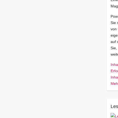
Mag
Pow
Sie 
von
eige
auf 
Sie,
wei
Inha
Erfo
Inha
Mehr
Les