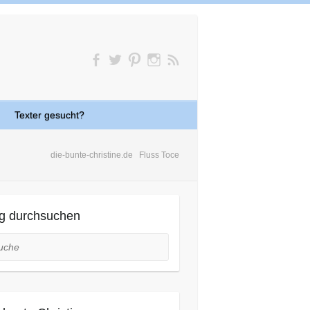
Texter gesucht?
die-bunte-christine.de
Fluss Toce
g durchsuchen
he