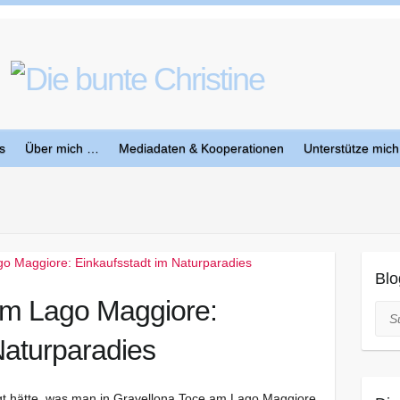
s
Über mich …
Mediadaten & Kooperationen
Unterstütze mich
Blo
am Lago Maggiore:
Suc
Naturparadies
t hätte, was man in Gravellona Toce am Lago Maggiore