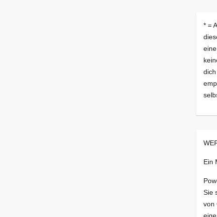
* = 
dies
eine
kein
dich
empf
selb
WER
Ein
Pow
Sie 
von
eige