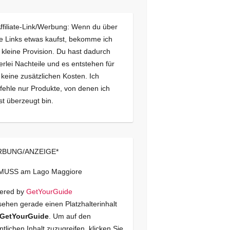
Affiliate-Link/Werbung: Wenn du über
e Links etwas kaufst, bekomme ich
 kleine Provision. Du hast dadurch
erlei Nachteile und es entstehen für
 keine zusätzlichen Kosten. Ich
ehle nur Produkte, von denen ich
st überzeugt bin.
BUNG/ANZEIGE*
 MUSS am Lago Maggiore
ered by
GetYourGuide
sehen gerade einen Platzhalterinhalt
GetYourGuide
. Um auf den
ntlichen Inhalt zuzugreifen, klicken Sie