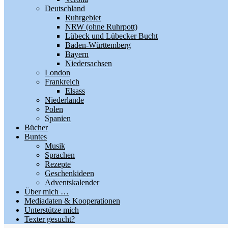
Deutschland
Ruhrgebiet
NRW (ohne Ruhrpott)
Lübeck und Lübecker Bucht
Baden-Württemberg
Bayern
Niedersachsen
London
Frankreich
Elsass
Niederlande
Polen
Spanien
Bücher
Buntes
Musik
Sprachen
Rezepte
Geschenkideen
Adventskalender
Über mich …
Mediadaten & Kooperationen
Unterstütze mich
Texter gesucht?