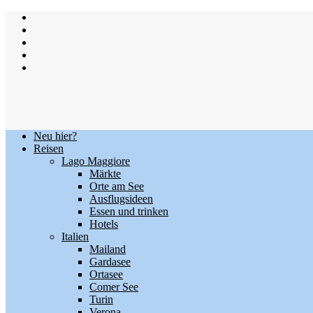
Skip
to
content
Neu hier?
Reisen
Lago Maggiore
Märkte
Orte am See
Ausflugsideen
Essen und trinken
Hotels
Italien
Mailand
Gardasee
Ortasee
Comer See
Turin
Verona