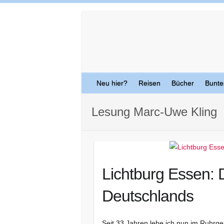
Skip
to
content
Neu hier?
Reisen
Bücher
Bunte
Lesung Marc-Uwe Kling
Lichtburg Essen: 
Deutschlands
Seit 33 Jahren lebe ich nun im Ruhrge