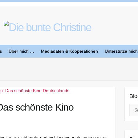
s
Über mich …
Mediadaten & Kooperationen
Unterstütze mich
Blo
Das schönste Kino
Suc
biet, was nicht mehr und nicht weniger als mein ganzes