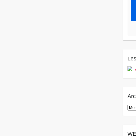
Les
Arc
Arch
WE