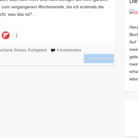
Die
s zum vergangenen Wochenende, bis ich erstmals die
cht, was das ist?…
Herz
Boch
Auf 
mein
schland
,
Reisen
,
Ruhrgebiet
4 Kommentare
gebe
weiterlesen
mei
erha
wiss