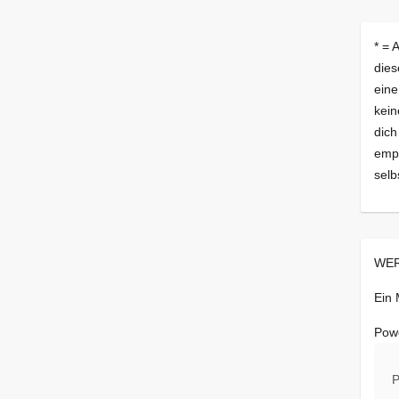
* = 
dies
eine
kein
dich
empf
selb
WER
Ein
Pow
P