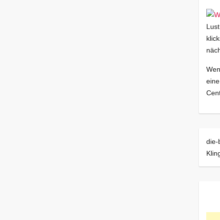
Lust
klic
näch
Wenn
eine
Cent
die-
Klin