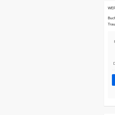
WER
Buch
Trau
D