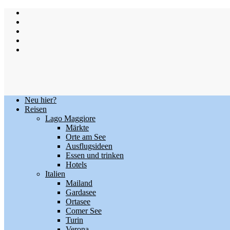
Skip
to
content
Neu hier?
Reisen
Lago Maggiore
Märkte
Orte am See
Ausflugsideen
Essen und trinken
Hotels
Italien
Mailand
Gardasee
Ortasee
Comer See
Turin
Verona