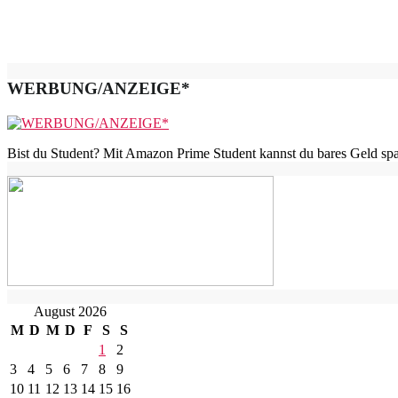
WERBUNG/ANZEIGE*
Bist du Student? Mit Amazon Prime Student kannst du bares Geld spar
August 2026
M
D
M
D
F
S
S
1
2
3
4
5
6
7
8
9
10
11
12
13
14
15
16