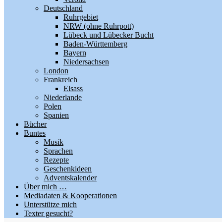
Deutschland
Ruhrgebiet
NRW (ohne Ruhrpott)
Lübeck und Lübecker Bucht
Baden-Württemberg
Bayern
Niedersachsen
London
Frankreich
Elsass
Niederlande
Polen
Spanien
Bücher
Buntes
Musik
Sprachen
Rezepte
Geschenkideen
Adventskalender
Über mich …
Mediadaten & Kooperationen
Unterstütze mich
Texter gesucht?