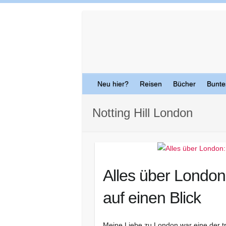
Skip
to
content
Neu hier?
Reisen
Bücher
Bunte
Notting Hill London
Alles über London
auf einen Blick
Meine Liebe zu London war eine der t