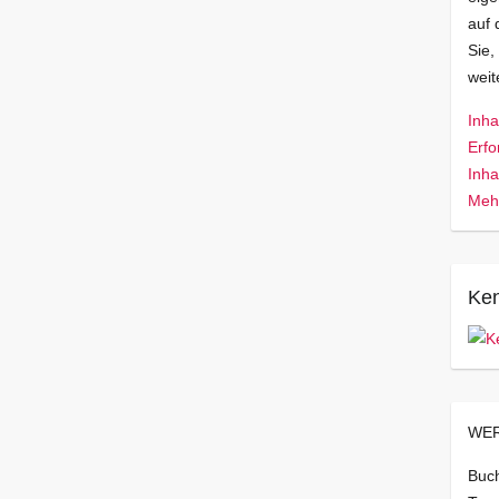
auf 
Sie,
wei
Inha
Erfo
Inha
Mehr
Ken
WER
Buch