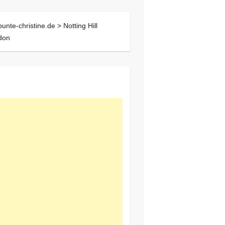
bunte-christine.de >
Notting Hill
don