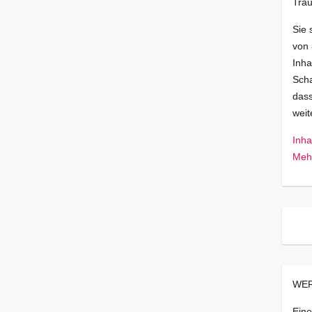
Trau
Sie 
von
Inha
Scha
dass
wei
Inha
Mehr
WER
Eine