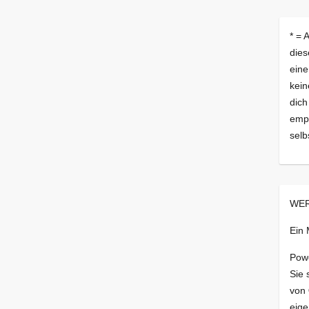
* = 
dies
eine
kein
dich
empf
selb
WER
Ein
Pow
Sie 
von
eige