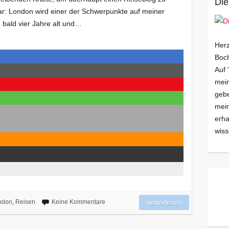
Die
lar: London wird einer der Schwerpunkte auf meiner
g bald vier Jahre alt und…
Herz
Boch
Auf 
mein
gebe
mei
erha
wiss
ndon
,
Reisen
Keine Kommentare
weiterlesen