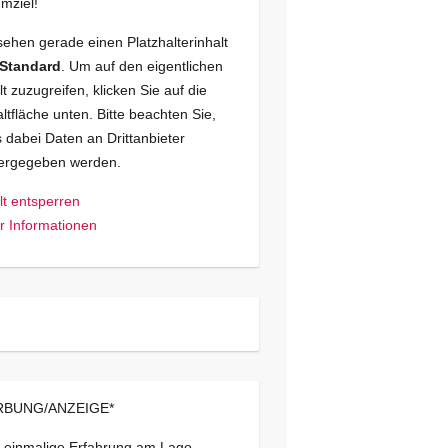
mziel!
sehen gerade einen Platzhalterinhalt
Standard
. Um auf den eigentlichen
lt zuzugreifen, klicken Sie auf die
ltfläche unten. Bitte beachten Sie,
 dabei Daten an Drittanbieter
tergegeben werden.
lt entsperren
 Informationen
BUNG/ANZEIGE*
 einmalige Erfahrung am Lago