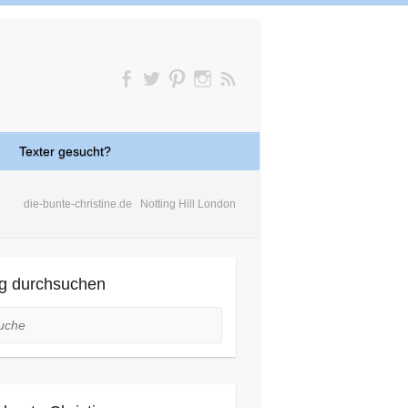
Texter gesucht?
die-bunte-christine.de
Notting Hill London
g durchsuchen
he