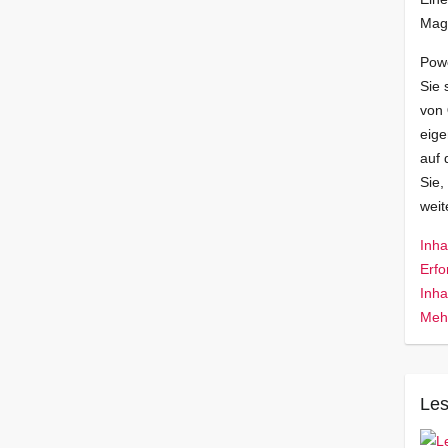
Mag
Pow
Sie 
von
eige
auf 
Sie,
wei
Inha
Erfo
Inha
Mehr
Les