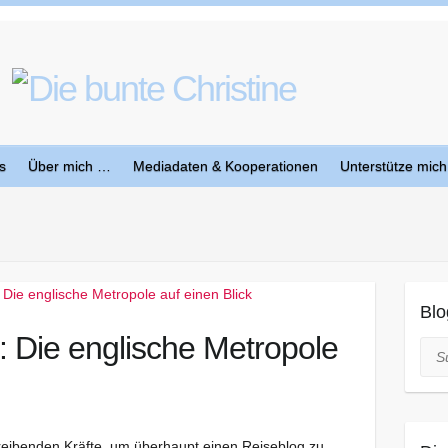
s
Über mich …
Mediadaten & Kooperationen
Unterstütze mich
Blo
: Die englische Metropole
Suc
reibenden Kräfte, um überhaupt einen Reiseblog zu