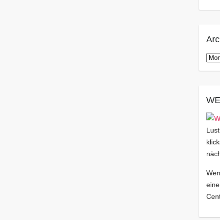
Arc
Arch
WE
Lust
klic
näch
Wenn
eine
Cent