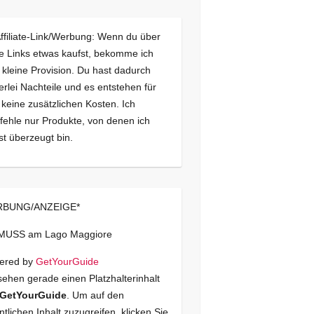
Affiliate-Link/Werbung: Wenn du über
e Links etwas kaufst, bekomme ich
 kleine Provision. Du hast dadurch
erlei Nachteile und es entstehen für
 keine zusätzlichen Kosten. Ich
ehle nur Produkte, von denen ich
st überzeugt bin.
BUNG/ANZEIGE*
 MUSS am Lago Maggiore
ered by
GetYourGuide
sehen gerade einen Platzhalterinhalt
GetYourGuide
. Um auf den
ntlichen Inhalt zuzugreifen, klicken Sie