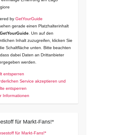
giore
ered by
GetYourGuide
sehen gerade einen Platzhalterinhalt
GetYourGuide
. Um auf den
ntlichen Inhalt zuzugreifen, klicken Sie
die Schaltfläche unten. Bitte beachten
 dass dabei Daten an Drittanbieter
tergegeben werden.
lt entsperren
rderlichen Service akzeptieren und
lte entsperren
 Informationen
estoff für Markt-Fans!*