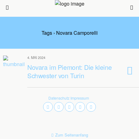
Tags › Novara Camporelli
4. MAI 2024
Novara im Piemont: Die kleine
Schwester von Turin
Datenschutz
Impressum
Zum Seitenanfang