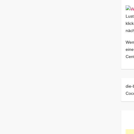
Lust
klic
näch
Wenn
eine
Cent
die-
Coc