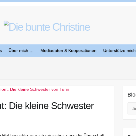
s
Über mich …
Mediadaten & Kooperationen
Unterstütze mich
Blo
: Die kleine Schwester
Suc
Mal besuchte, war ich mir sicher, dass die Überschrift