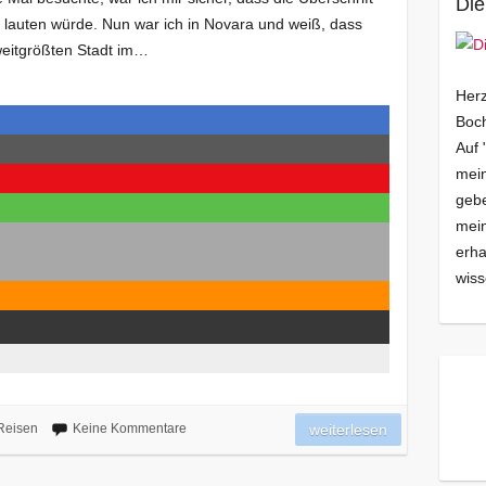
Die
“ lauten würde. Nun war ich in Novara und weiß, dass
weitgrößten Stadt im…
Herz
Boch
Auf 
mein
gebe
mei
erha
wiss
Reisen
Keine Kommentare
weiterlesen