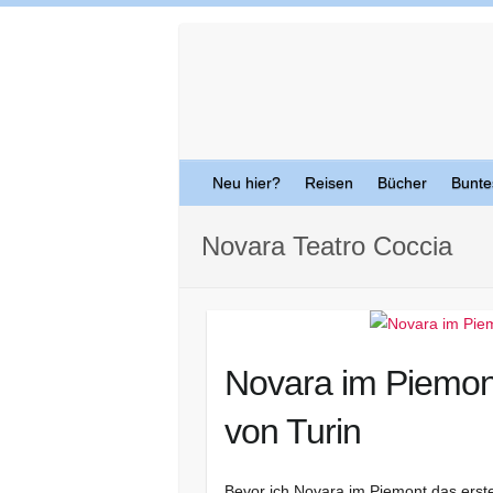
Skip
to
content
Neu hier?
Reisen
Bücher
Bunte
Novara Teatro Coccia
Novara im Piemont
von Turin
Bevor ich Novara im Piemont das erste 