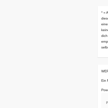
* = 
dies
eine
kein
dich
empf
selb
WER
Ein
Pow
P