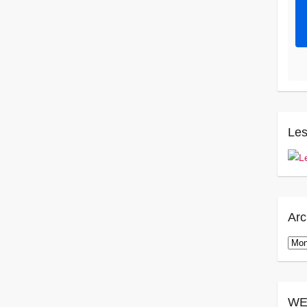
Les
Arc
Arch
WE