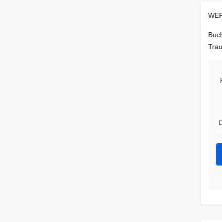
WER
Buch
Trau
D