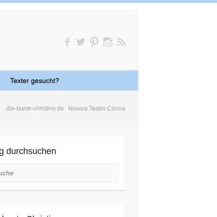
Texter gesucht?
die-bunte-christine.de
Novara Teatro Coccia
g durchsuchen
he