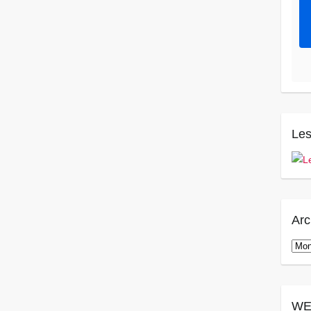
Les
Arc
Arch
WE