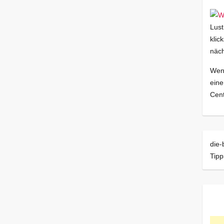
Lust
klic
näch
Wenn
eine
Cent
die-
Tipp