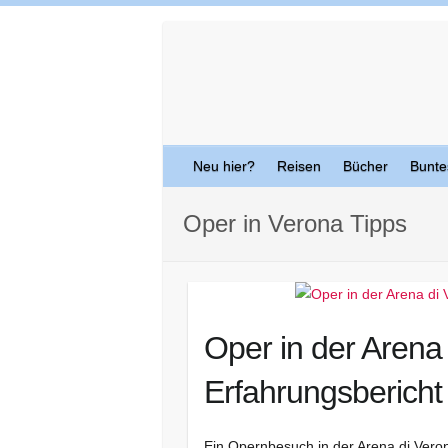
Skip
to
content
Neu hier?
Reisen
Bücher
Bunte
Oper in Verona Tipps
Oper in der Arena 
Erfahrungsbericht
Ein Opernbesuch in der Arena di Vero