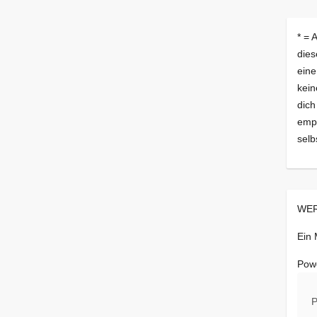
* = 
dies
eine
kein
dich
empf
selb
WER
Ein
Pow
P