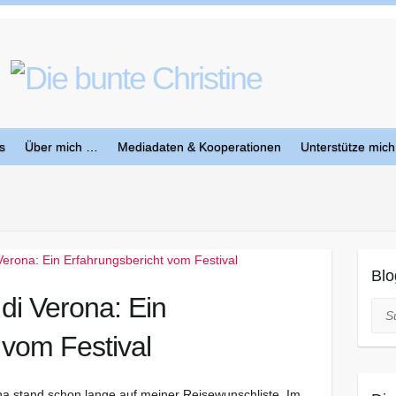
s
Über mich …
Mediadaten & Kooperationen
Unterstütze mich
Blo
di Verona: Ein
Suc
 vom Festival
na stand schon lange auf meiner Reisewunschliste. Im