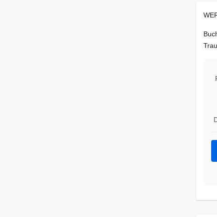
WER
Buch
Trau
D