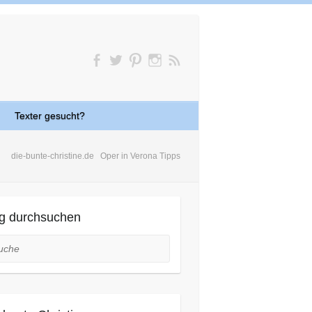
Texter gesucht?
die-bunte-christine.de
Oper in Verona Tipps
g durchsuchen
he