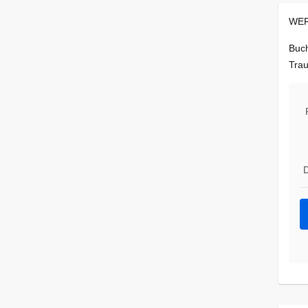
WER
Buch
Trau
D