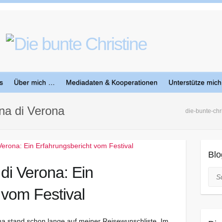
s
Über mich …
Mediadaten & Kooperationen
Unterstütze mich
ena di Verona
die-bunte-chr
Blo
di Verona: Ein
Suc
 vom Festival
na stand schon lange auf meiner Reisewunschliste. Im