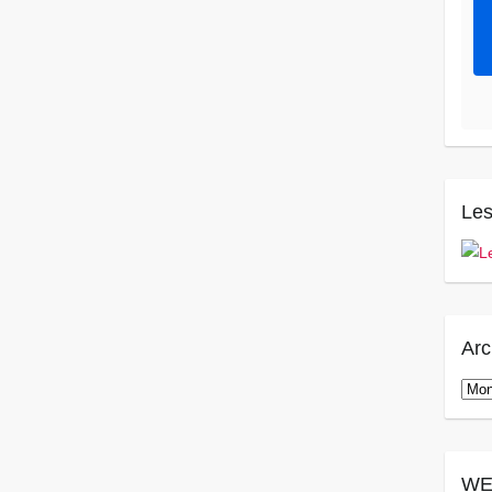
Les
Arc
Arch
WE