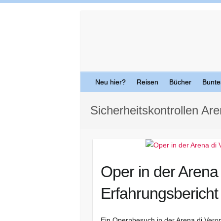
Skip
to
content
Neu hier?
Reisen
Bücher
Bunte
Sicherheitskontrollen Ar
Oper in der Arena 
Erfahrungsbericht
Ein Opernbesuch in der Arena di Vero