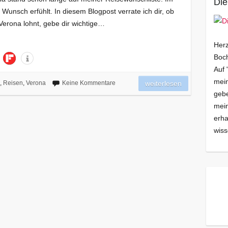
Die
Wunsch erfühlt. In diesem Blogpost verrate ich dir, ob
 Verona lohnt, gebe dir wichtige…
Herz
Boch
Auf 
mein
,
Reisen
,
Verona
Keine Kommentare
weiterlesen
gebe
mei
erha
wiss