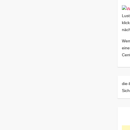
Lust
klic
näch
Wenn
eine
Cent
die-
Sich