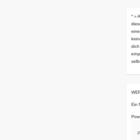
* = 
dies
eine
kein
dich
empf
selb
WER
Ein
Pow
P