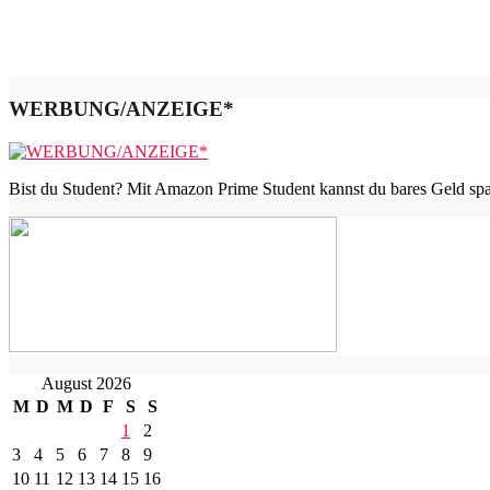
WERBUNG/ANZEIGE*
Bist du Student? Mit Amazon Prime Student kannst du bares Geld spar
August 2026
M
D
M
D
F
S
S
1
2
3
4
5
6
7
8
9
10
11
12
13
14
15
16