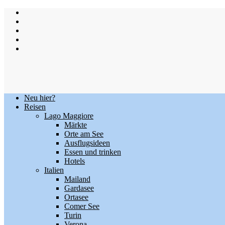
Skip
to
content
Neu hier?
Reisen
Lago Maggiore
Märkte
Orte am See
Ausflugsideen
Essen und trinken
Hotels
Italien
Mailand
Gardasee
Ortasee
Comer See
Turin
Verona