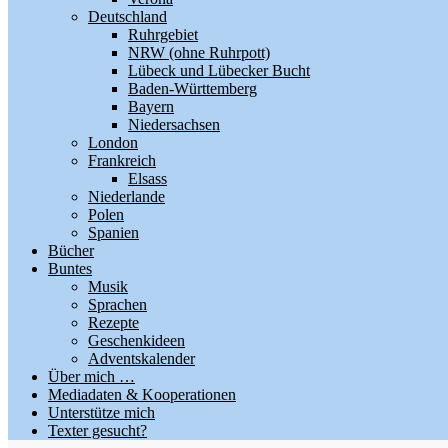
Deutschland
Ruhrgebiet
NRW (ohne Ruhrpott)
Lübeck und Lübecker Bucht
Baden-Württemberg
Bayern
Niedersachsen
London
Frankreich
Elsass
Niederlande
Polen
Spanien
Bücher
Buntes
Musik
Sprachen
Rezepte
Geschenkideen
Adventskalender
Über mich …
Mediadaten & Kooperationen
Unterstütze mich
Texter gesucht?