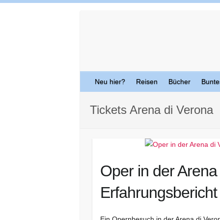
Skip
to
content
Neu hier?
Reisen
Bücher
Bunte
Tickets Arena di Verona
Oper in der Arena 
Erfahrungsbericht
Ein Opernbesuch in der Arena di Vero