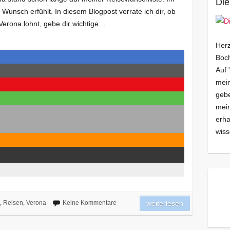
Die
Wunsch erfühlt. In diesem Blogpost verrate ich dir, ob
 Verona lohnt, gebe dir wichtige…
Herz
Boch
Auf 
mein
gebe
mei
erha
wiss
,
Reisen
,
Verona
Keine Kommentare
weiterlesen