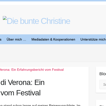
s
Über mich …
Mediadaten & Kooperationen
Unterstütze mich
Blo
di Verona: Ein
Suc
 vom Festival
na stand schon lange auf meiner Reisewunschliste. Im