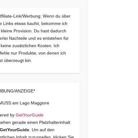
Affiliate-Link/Werbung: Wenn du über
e Links etwas kaufst, bekomme ich
 kleine Provision. Du hast dadurch
erlei Nachteile und es entstehen für
 keine zusätzlichen Kosten. Ich
ehle nur Produkte, von denen ich
st überzeugt bin.
BUNG/ANZEIGE*
 MUSS am Lago Maggiore
ered by
GetYourGuide
sehen gerade einen Platzhalterinhalt
GetYourGuide
. Um auf den
ntlichen Inhalt zuzugreifen, klicken Sie