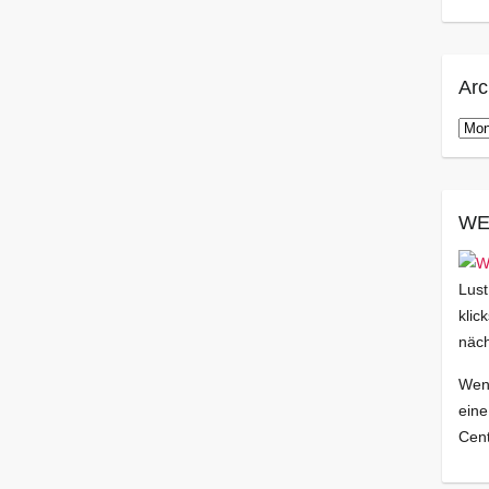
Arc
Arch
WE
Lust
klic
näch
Wenn
eine
Cent