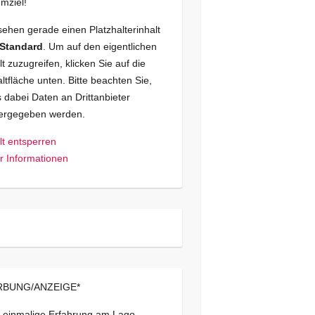
mziel!
sehen gerade einen Platzhalterinhalt
Standard
. Um auf den eigentlichen
lt zuzugreifen, klicken Sie auf die
ltfläche unten. Bitte beachten Sie,
 dabei Daten an Drittanbieter
tergegeben werden.
lt entsperren
 Informationen
BUNG/ANZEIGE*
 einmalige Erfahrung am Lago