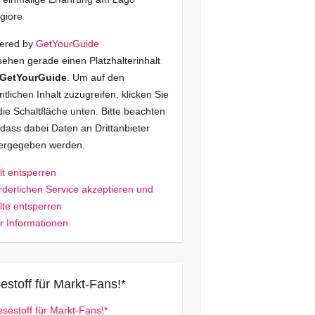
giore
ered by
GetYourGuide
sehen gerade einen Platzhalterinhalt
GetYourGuide
. Um auf den
ntlichen Inhalt zuzugreifen, klicken Sie
die Schaltfläche unten. Bitte beachten
 dass dabei Daten an Drittanbieter
tergegeben werden.
lt entsperren
rderlichen Service akzeptieren und
lte entsperren
 Informationen
estoff für Markt-Fans!*