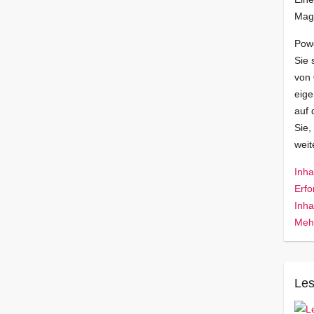
Mag
Pow
Sie 
von
eige
auf 
Sie,
wei
Inha
Erfo
Inha
Mehr
Les