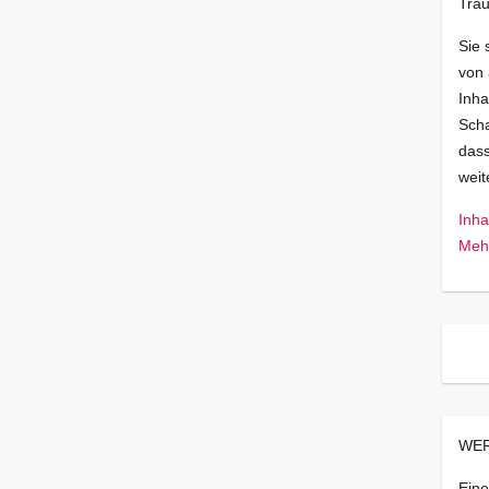
Trau
Sie 
von
Inha
Scha
dass
wei
Inha
Mehr
WER
Eine