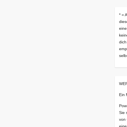
* = 
dies
eine
kein
dich
empf
selb
WER
Ein
Pow
Sie 
von
eige