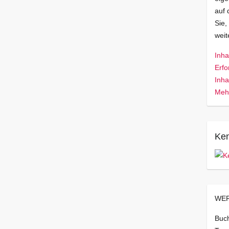
auf 
Sie,
wei
Inha
Erfo
Inha
Mehr
Ken
WER
Buch