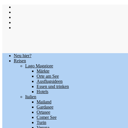
Skip
to
content
Neu hier?
Reisen
Lago Maggiore
Märkte
Orte am See
Ausflugsideen
Essen und trinken
Hotels
Italien
Mailand
Gardasee
Ortasee
Comer See
Turin
Verona