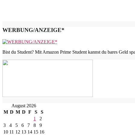
WERBUNG/ANZEIGE*
Bist du Student? Mit Amazon Prime Student kannst du bares Geld spar
August 2026
M
D
M
D
F
S
S
1
2
3
4
5
6
7
8
9
10
11
12
13
14
15
16