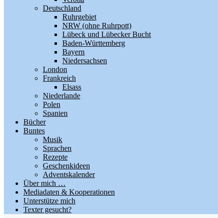
Deutschland
Ruhrgebiet
NRW (ohne Ruhrpott)
Lübeck und Lübecker Bucht
Baden-Württemberg
Bayern
Niedersachsen
London
Frankreich
Elsass
Niederlande
Polen
Spanien
Bücher
Buntes
Musik
Sprachen
Rezepte
Geschenkideen
Adventskalender
Über mich …
Mediadaten & Kooperationen
Unterstütze mich
Texter gesucht?