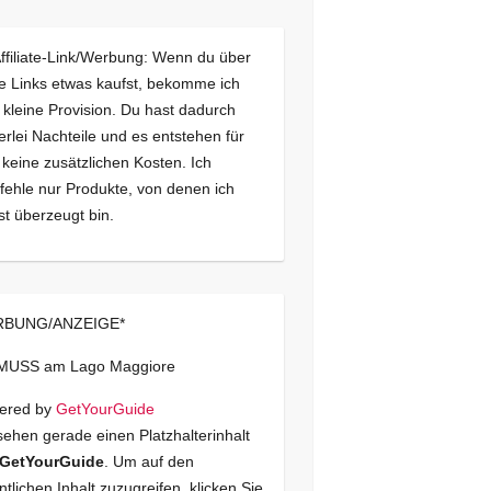
Affiliate-Link/Werbung: Wenn du über
e Links etwas kaufst, bekomme ich
 kleine Provision. Du hast dadurch
erlei Nachteile und es entstehen für
 keine zusätzlichen Kosten. Ich
ehle nur Produkte, von denen ich
st überzeugt bin.
BUNG/ANZEIGE*
 MUSS am Lago Maggiore
ered by
GetYourGuide
sehen gerade einen Platzhalterinhalt
GetYourGuide
. Um auf den
ntlichen Inhalt zuzugreifen, klicken Sie