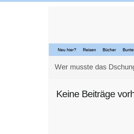
Skip
to
content
Neu hier?
Reisen
Bücher
Bunte
Wer musste das Dschung
Keine Beiträge vor