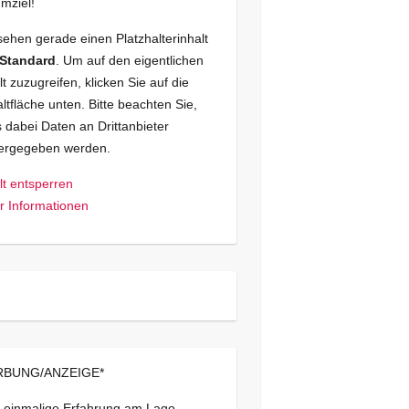
mziel!
sehen gerade einen Platzhalterinhalt
Standard
. Um auf den eigentlichen
lt zuzugreifen, klicken Sie auf die
ltfläche unten. Bitte beachten Sie,
 dabei Daten an Drittanbieter
tergegeben werden.
lt entsperren
 Informationen
BUNG/ANZEIGE*
 einmalige Erfahrung am Lago