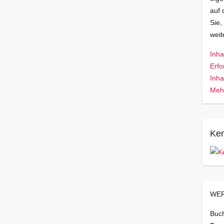
auf 
Sie,
wei
Inha
Erfo
Inha
Mehr
Ken
WER
Buch