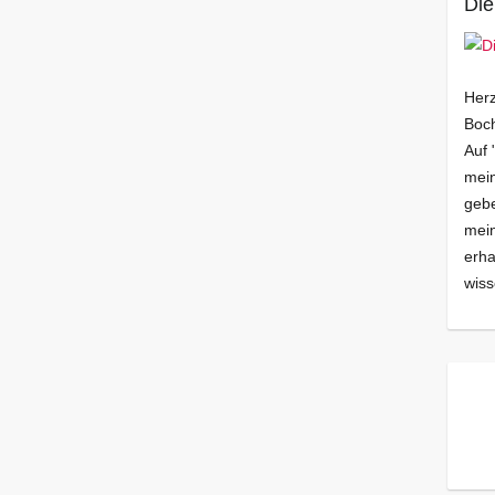
Die
Herz
Boch
Auf 
mein
gebe
mei
erha
wiss