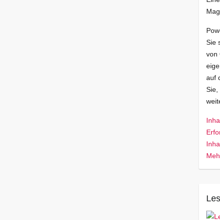
Mag
Pow
Sie 
von
eige
auf 
Sie,
wei
Inha
Erfo
Inha
Mehr
Les