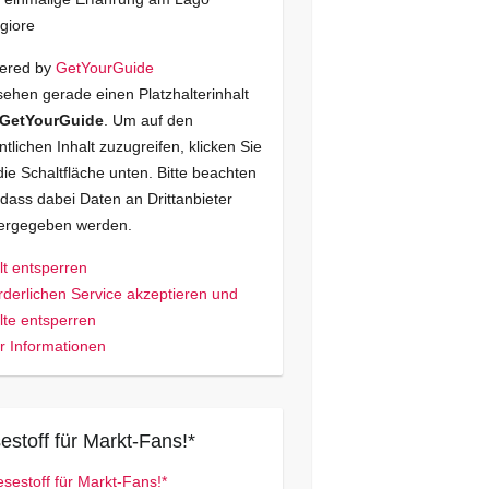
giore
ered by
GetYourGuide
sehen gerade einen Platzhalterinhalt
GetYourGuide
. Um auf den
ntlichen Inhalt zuzugreifen, klicken Sie
die Schaltfläche unten. Bitte beachten
 dass dabei Daten an Drittanbieter
tergegeben werden.
lt entsperren
rderlichen Service akzeptieren und
lte entsperren
 Informationen
estoff für Markt-Fans!*