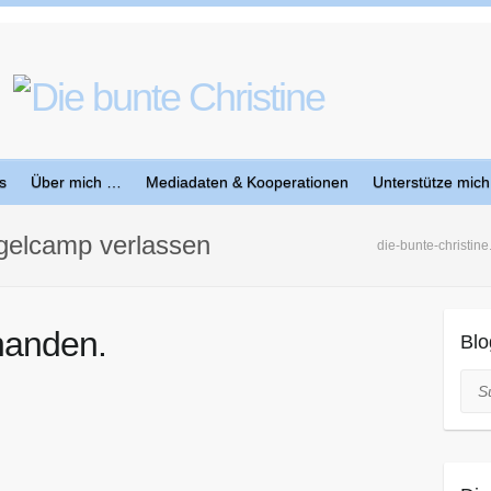
s
Über mich …
Mediadaten & Kooperationen
Unterstütze mich
elcamp verlassen
die-bunte-christine
handen.
Blo
Suc