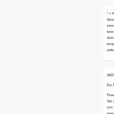
* = 
dies
eine
kein
dich
empf
selb
WER
Ein
Pow
Sie 
von
eige