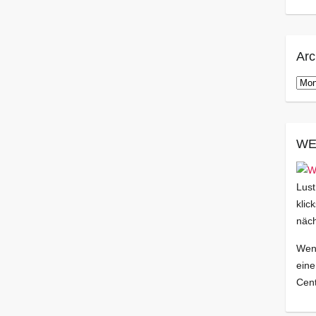
Arc
Arch
WE
Lust
klic
näch
Wenn
eine
Cent