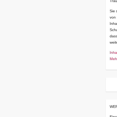
Trau
Sie 
von
Inha
Scha
dass
wei
Inha
Mehr
WER
Eine