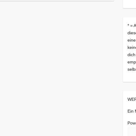
* = 
dies
eine
kein
dich
empf
selb
WER
Ein
Pow