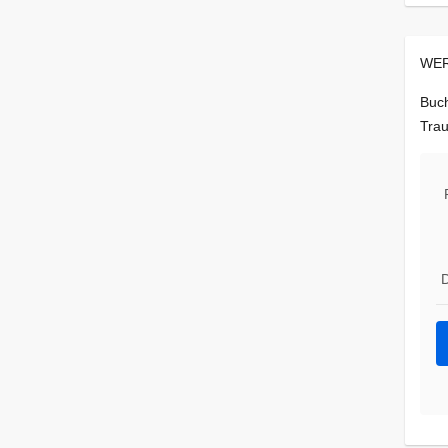
WER
Buch
Trau
D