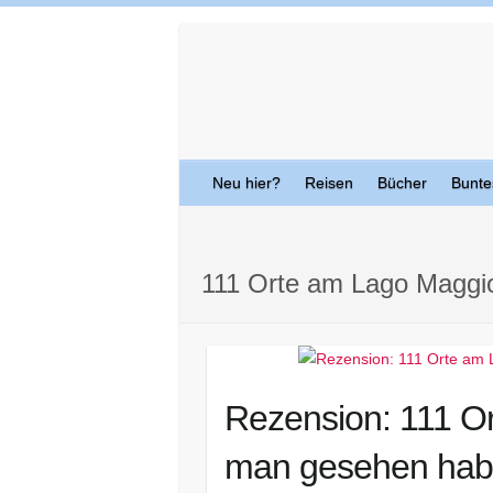
Skip
to
content
Neu hier?
Reisen
Bücher
Bunte
111 Orte am Lago Maggi
Rezension: 111 O
man gesehen ha