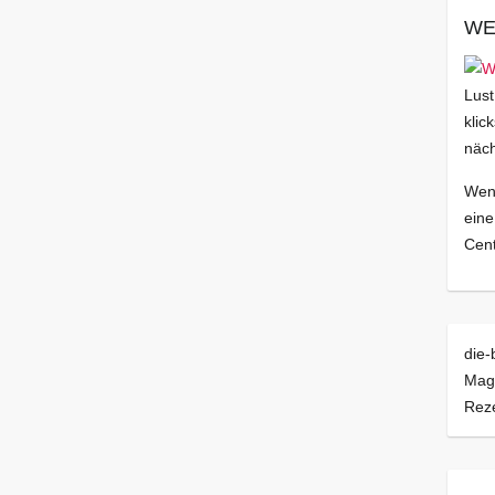
WE
Lust
klic
näch
Wenn
eine
Cent
die-
Mag
Rez