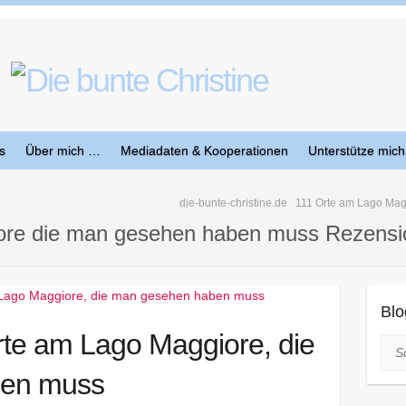
s
Über mich …
Mediadaten & Kooperationen
Unterstütze mich
die-bunte-christine.de
111 Orte am Lago Ma
ore die man gesehen haben muss Rezensi
Blo
rte am Lago Maggiore, die
Suc
ben muss