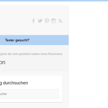
Texter gesucht?
ggiore die man gesehen haben muss Rezension
on
g durchsuchen
he