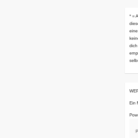
* = 
dies
eine
kein
dich
empf
selb
WER
Ein
Pow
P