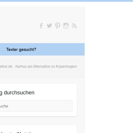
Texter gesucht?
stine.de
Aarhus als Alternative zu Kopenhagen
g durchsuchen
he