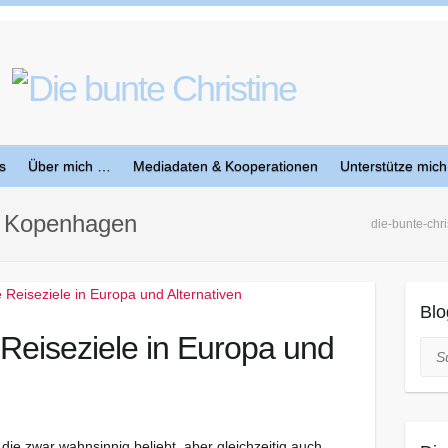
s
Über mich …
Mediadaten & Kooperationen
Unterstütze mich
zu Kopenhagen
die-bunte-chri
Blo
Reiseziele in Europa und
Suc
 die zwar wahnsinnig beliebt, aber gleichzeitig auch