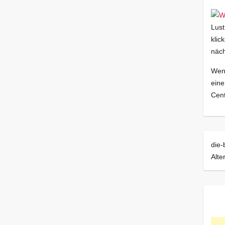
Lust
klic
näch
Wenn
eine
Cent
die-
Alte