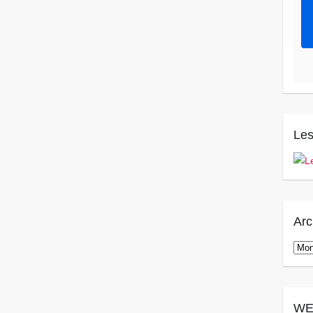
Les
Arc
Arch
WE