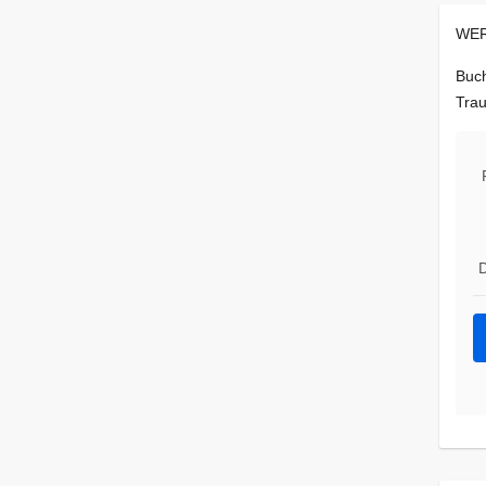
WER
Buch
Trau
D