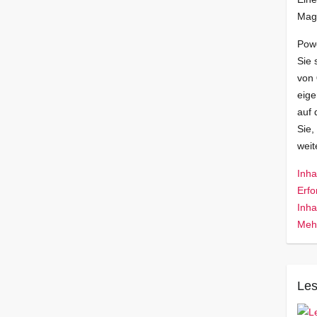
Mag
Pow
Sie 
von
eige
auf 
Sie,
wei
Inha
Erfo
Inha
Mehr
Les