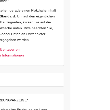
mziel!
sehen gerade einen Platzhalterinhalt
Standard
. Um auf den eigentlichen
lt zuzugreifen, klicken Sie auf die
ltfläche unten. Bitte beachten Sie,
 dabei Daten an Drittanbieter
tergegeben werden.
lt entsperren
 Informationen
BUNG/ANZEIGE*
 einmalige Erfahrung am Lago