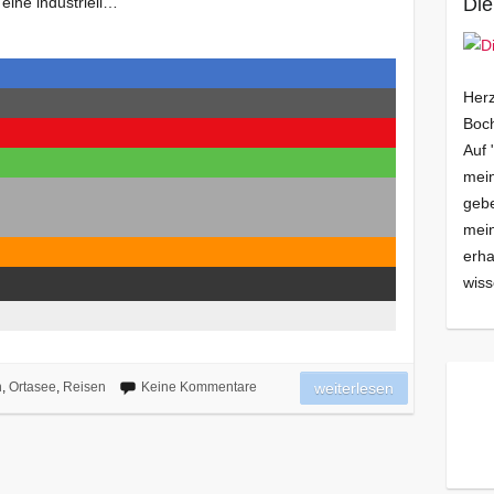
eine industriell…
Die
Herz
Boch
Auf 
mein
gebe
mei
erha
wiss
n
,
Ortasee
,
Reisen
Keine Kommentare
weiterlesen