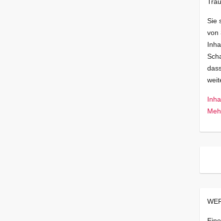
Trau
Sie 
von
Inha
Scha
dass
wei
Inha
Mehr
WER
Eine