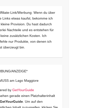
Affiliate-Link/Werbung: Wenn du über
e Links etwas kaufst, bekomme ich
 kleine Provision. Du hast dadurch
erlei Nachteile und es entstehen für
 keine zusätzlichen Kosten. Ich
ehle nur Produkte, von denen ich
st überzeugt bin.
BUNG/ANZEIGE*
 MUSS am Lago Maggiore
ered by
GetYourGuide
sehen gerade einen Platzhalterinhalt
GetYourGuide
. Um auf den
ntlichen Inhalt zuzugreifen, klicken Sie