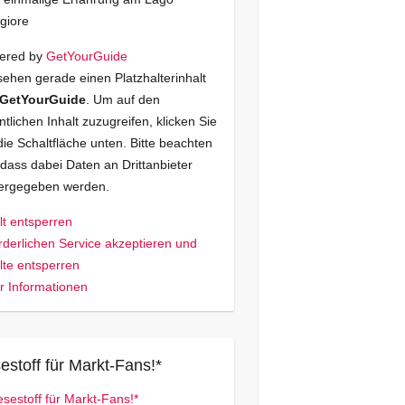
giore
ered by
GetYourGuide
sehen gerade einen Platzhalterinhalt
GetYourGuide
. Um auf den
ntlichen Inhalt zuzugreifen, klicken Sie
die Schaltfläche unten. Bitte beachten
 dass dabei Daten an Drittanbieter
tergegeben werden.
lt entsperren
rderlichen Service akzeptieren und
lte entsperren
 Informationen
estoff für Markt-Fans!*