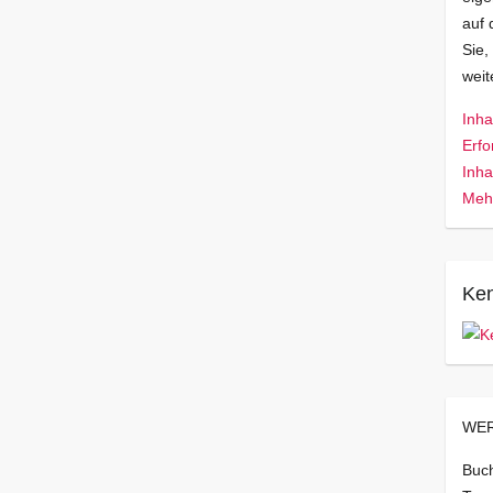
auf 
Sie,
wei
Inha
Erfo
Inha
Mehr
Ken
WER
Buch