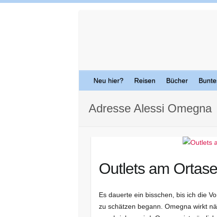
Skip
to
content
Neu hier?
Reisen
Bücher
Bunte
Adresse Alessi Omegna
Outlets am Ortase
Es dauerte ein bisschen, bis ich die 
zu schätzen begann. Omegna wirkt näml