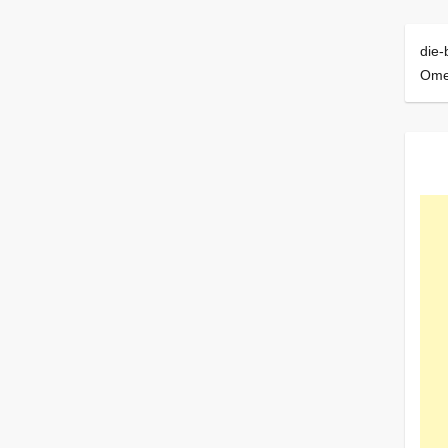
die-
Ome