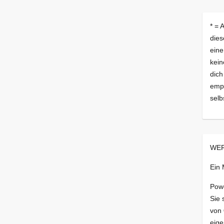
* = 
dies
eine
kein
dich
empf
selb
WER
Ein
Pow
Sie 
von
eige