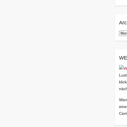
Arc
Arch
WE
Lust
klic
näch
Wenn
eine
Cent