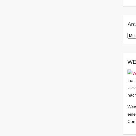
Arc
Arch
WE
Lust
klic
näch
Wenn
eine
Cent