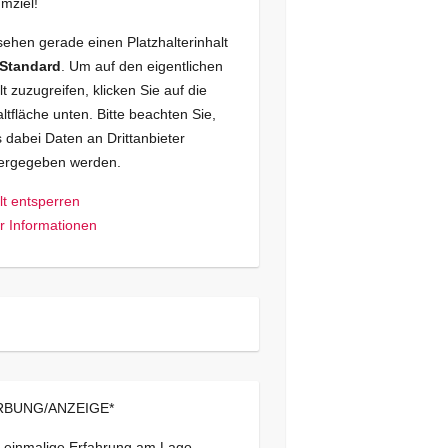
mziel!
sehen gerade einen Platzhalterinhalt
Standard
. Um auf den eigentlichen
lt zuzugreifen, klicken Sie auf die
ltfläche unten. Bitte beachten Sie,
 dabei Daten an Drittanbieter
tergegeben werden.
lt entsperren
 Informationen
BUNG/ANZEIGE*
 einmalige Erfahrung am Lago