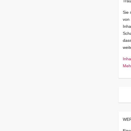
Trau
Sie 
von
Inha
Scha
dass
wei
Inha
Mehr
WER
Eine