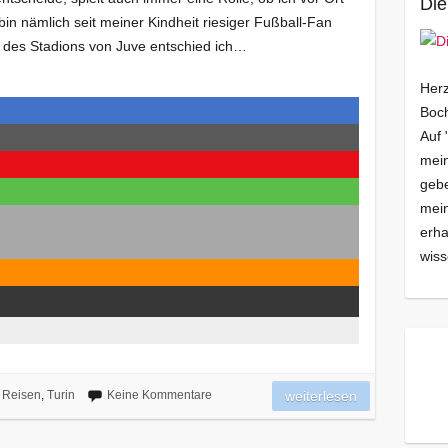
Die
in nämlich seit meiner Kindheit riesiger Fußball-Fan
des Stadions von Juve entschied ich…
Herz
Boch
Auf 
mein
gebe
mei
erha
wiss
,
Reisen
,
Turin
Keine Kommentare
weiterlesen