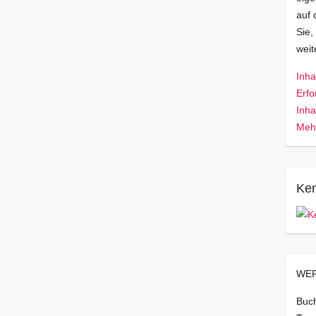
auf 
Sie,
wei
Inha
Erfo
Inha
Mehr
Ken
WER
Buch