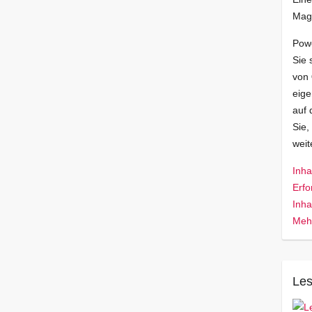
Mag
Pow
Sie 
von
eige
auf 
Sie,
wei
Inha
Erfo
Inha
Mehr
Les