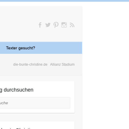
Texter gesucht?
die-bunte-christine.de
Allianz Stadium
g durchsuchen
he