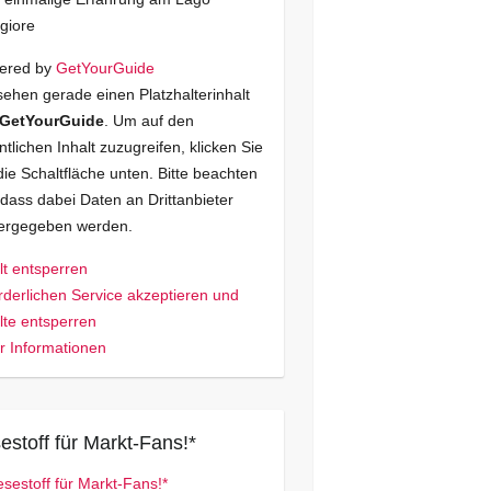
giore
ered by
GetYourGuide
sehen gerade einen Platzhalterinhalt
GetYourGuide
. Um auf den
ntlichen Inhalt zuzugreifen, klicken Sie
die Schaltfläche unten. Bitte beachten
 dass dabei Daten an Drittanbieter
tergegeben werden.
lt entsperren
rderlichen Service akzeptieren und
lte entsperren
 Informationen
estoff für Markt-Fans!*