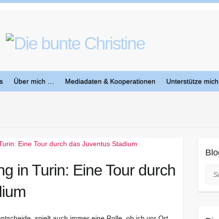
s
Über mich …
Mediadaten & Kooperationen
Unterstütze mich
Blo
g in Turin: Eine Tour durch
Suc
dium
entscheide, spielt auch immer eine Rolle, ob ich vor Ort