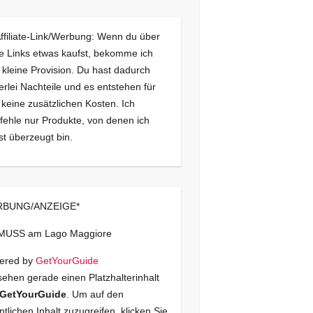
Affiliate-Link/Werbung: Wenn du über
e Links etwas kaufst, bekomme ich
 kleine Provision. Du hast dadurch
erlei Nachteile und es entstehen für
 keine zusätzlichen Kosten. Ich
ehle nur Produkte, von denen ich
st überzeugt bin.
BUNG/ANZEIGE*
 MUSS am Lago Maggiore
ered by
GetYourGuide
sehen gerade einen Platzhalterinhalt
GetYourGuide
. Um auf den
ntlichen Inhalt zuzugreifen, klicken Sie