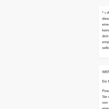
* = 
dies
eine
kein
dich
empf
selb
WER
Ein
Pow
Sie 
von
eige