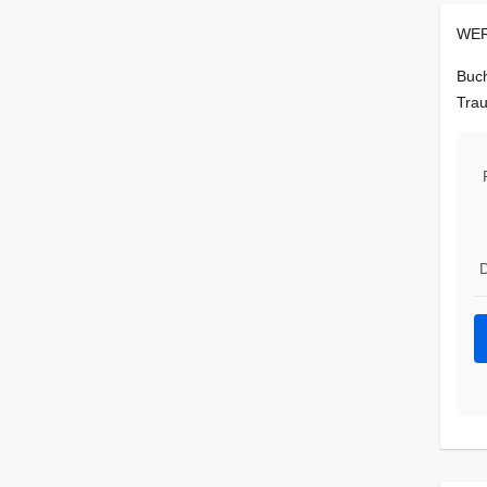
WER
Buch
Trau
D