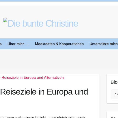
s
Über mich …
Mediadaten & Kooperationen
Unterstütze mich
Blo
Reiseziele in Europa und
Suc
 die zwar wahnsinnig beliebt, aber gleichzeitig auch