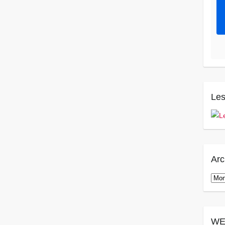
Les
Arc
Arch
WE