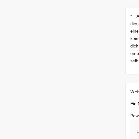
* = 
dies
eine
kein
dich
empf
selb
WER
Ein
Pow
P