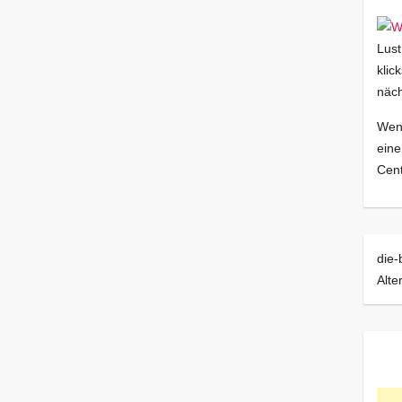
Lust
klic
näch
Wenn
eine
Cent
die-
Alte