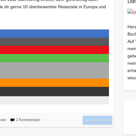
Die
lle dir gerne 10 überbewertete Reiseziele in Europa und
Herz
Boch
Auf 
mein
gebe
mei
erha
wiss
isen
2 Kommentare
weiterlesen