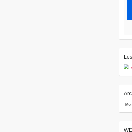
Les
Arc
Arch
WE