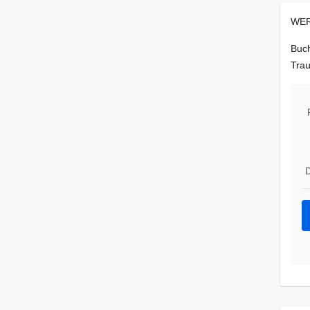
WER
Buch
Trau
D