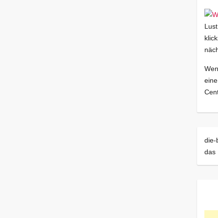
Lust
klic
näch
Wenn
eine
Cent
die-
das