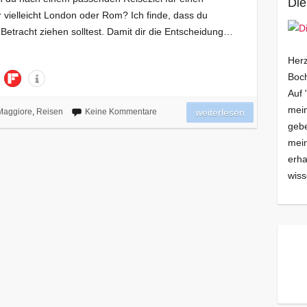
Die
 vielleicht London oder Rom? Ich finde, dass du
etracht ziehen solltest. Damit dir die Entscheidung…
Herz
Boch
Auf 
mein
Maggiore
,
Reisen
Keine Kommentare
weiterlesen
gebe
mei
erha
wiss