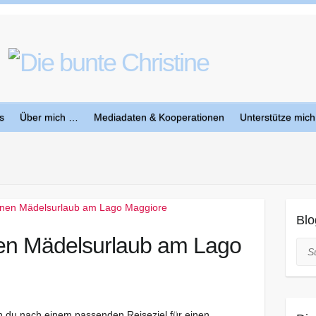
s
Über mich …
Mediadaten & Kooperationen
Unterstütze mich
Blo
nen Mädelsurlaub am Lago
Suc
n du nach einem passenden Reiseziel für einen