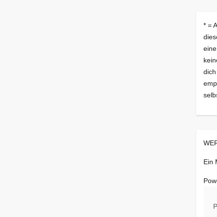
* = 
dies
eine
kein
dich
empf
selb
WER
Ein
Pow
P