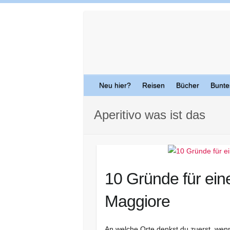
Skip
to
content
Neu hier?
Reisen
Bücher
Bunte
Aperitivo was ist das
10 Gründe für ei
Maggiore
An welche Orte denkst du zuerst, wen