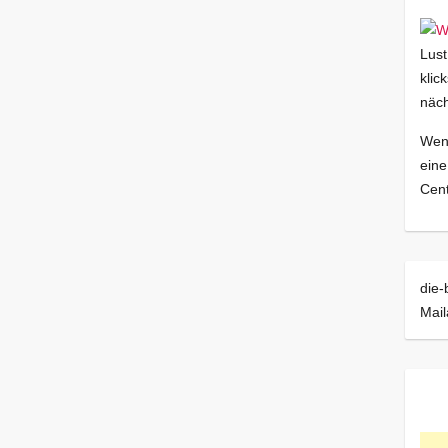
Lust
klic
näch
Wenn
eine
Cent
die-
Mai