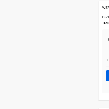
WER
Buch
Trau
D