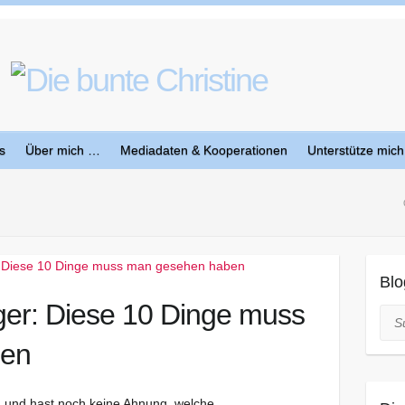
s
Über mich …
Mediadaten & Kooperationen
Unterstütze mich
Blo
ger: Diese 10 Dinge muss
Suc
ben
n und hast noch keine Ahnung, welche