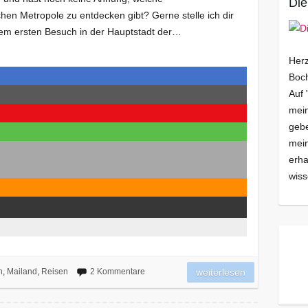
Die
chen Metropole zu entdecken gibt? Gerne stelle ich dir
inem ersten Besuch in der Hauptstadt der…
Herz
Boch
Auf 
mein
gebe
mei
erha
wiss
n
,
Mailand
,
Reisen
2 Kommentare
weiterlesen