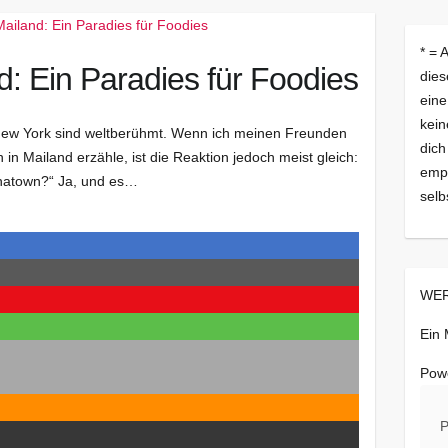
* = 
: Ein Paradies für Foodies
dies
eine
kein
 New York sind weltberühmt. Wenn ich meinen Freunden
dich
n Mailand erzähle, ist die Reaktion jedoch meist gleich:
empf
inatown?“ Ja, und es…
selb
WER
Ein
Pow
P