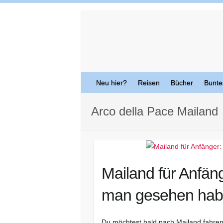
Skip
to
content
Neu hier?
Reisen
Bücher
Bunte
Arco della Pace Mailand
Mailand für Anfän
man gesehen ha
Du möchtest bald nach Mailand fahre