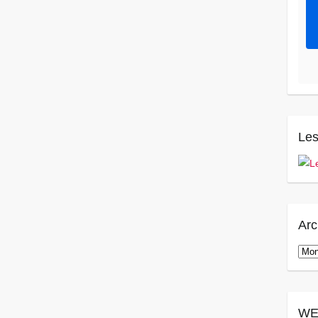
Les
Arc
Arch
WE