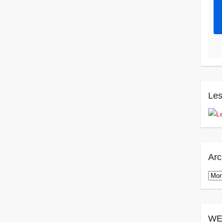
Les
Arc
Arch
WE