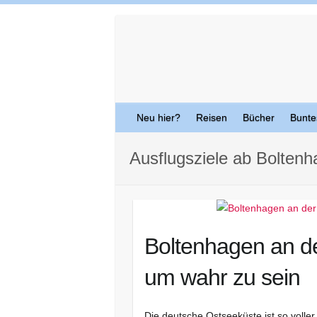
Skip
to
content
Neu hier?
Reisen
Bücher
Bunte
Ausflugsziele ab Bolten
Boltenhagen an de
um wahr zu sein
Die deutsche Ostseeküste ist so voll