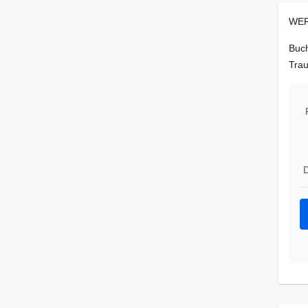
WER
Buch
Trau
D