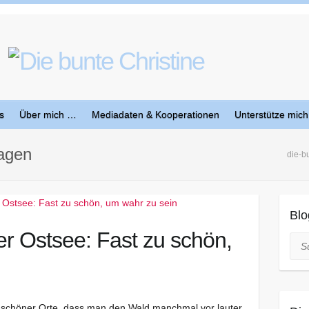
s
Über mich …
Mediadaten & Kooperationen
Unterstütze mich
hagen
die-b
Blo
r Ostsee: Fast zu schön,
Suc
er schöner Orte, dass man den Wald manchmal vor lauter