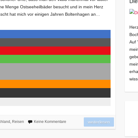
Die
ine Menge Ostseeheilbäder besucht und in mein Herz
ascht hat mich vor einigen Jahren Boltenhagen an…
Herz
Boch
Auf 
mein
gebe
mei
erha
wiss
chland
,
Reisen
Keine Kommentare
weiterlesen