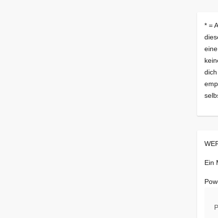
* = 
dies
eine
kein
dich
empf
selb
WER
Ein
Pow
P