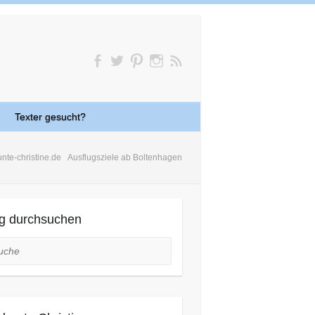
Texter gesucht?
unte-christine.de
Ausflugsziele ab Boltenhagen
g durchsuchen
he