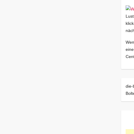
Lust
klic
näch
Wenn
eine
Cent
die-
Bol