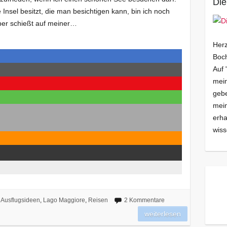
Die
nsel besitzt, die man besichtigen kann, bin ich noch
aber schießt auf meiner…
Herz
Boch
Auf 
mein
gebe
mei
erha
wiss
Ausflugsideen
,
Lago Maggiore
,
Reisen
2 Kommentare
weiterlesen