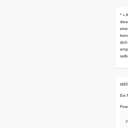
* = 
dies
eine
kein
dich
empf
selb
WER
Ein
Pow
P