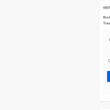
WER
Buch
Trau
D