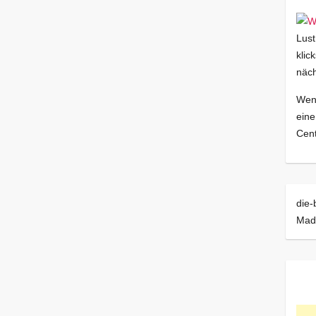
Lust
klic
näch
Wenn
eine
Cent
die-
Mad