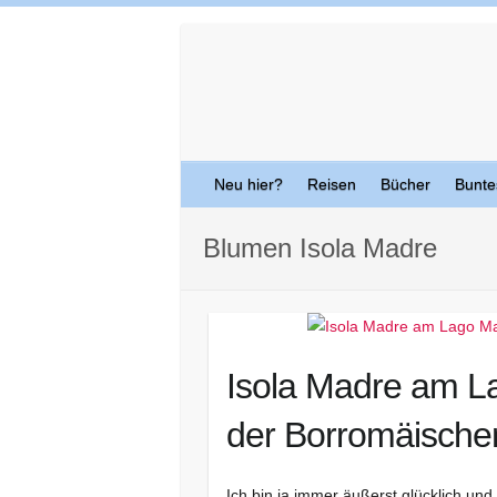
Skip
to
content
Neu hier?
Reisen
Bücher
Bunte
Blumen Isola Madre
Isola Madre am L
der Borromäischen
Ich bin ja immer äußerst glücklich un