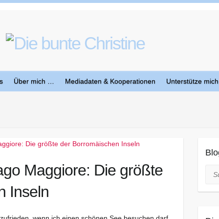
s
Über mich …
Mediadaten & Kooperationen
Unterstütze mich
Blo
ago Maggiore: Die größte
Suc
 Inseln
d zufrieden, wenn ich einen schönen See besuchen darf.