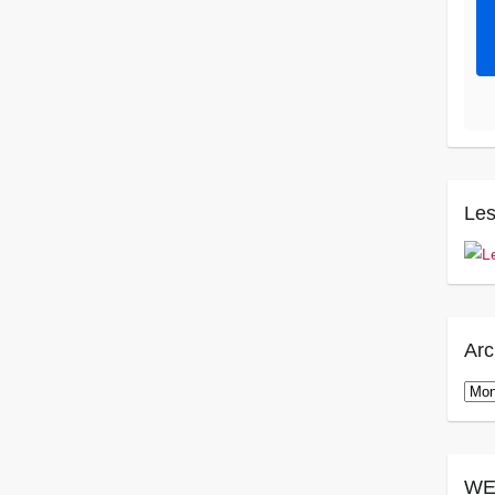
Les
Arc
Arch
WE