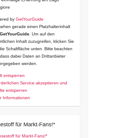
giore
ered by
GetYourGuide
sehen gerade einen Platzhalterinhalt
GetYourGuide
. Um auf den
ntlichen Inhalt zuzugreifen, klicken Sie
die Schaltfläche unten. Bitte beachten
 dass dabei Daten an Drittanbieter
tergegeben werden.
lt entsperren
rderlichen Service akzeptieren und
lte entsperren
 Informationen
estoff für Markt-Fans!*