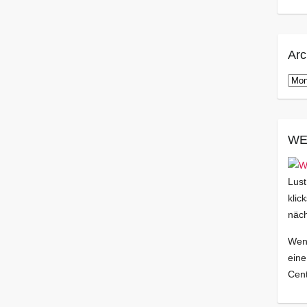
Arc
Arch
WE
Lust
klic
näch
Wenn
eine
Cent