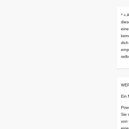
* = 
dies
eine
kein
dich
empf
selb
WER
Ein
Pow
Sie 
von
eige