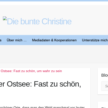
s
Über mich …
Mediadaten & Kooperationen
Unterstütze mich
Blo
r Ostsee: Fast zu schön,
Suc
er schöner Orte, dass man den Wald manchmal vor lauter