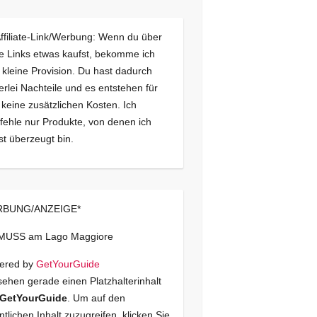
Affiliate-Link/Werbung: Wenn du über
e Links etwas kaufst, bekomme ich
 kleine Provision. Du hast dadurch
erlei Nachteile und es entstehen für
 keine zusätzlichen Kosten. Ich
ehle nur Produkte, von denen ich
st überzeugt bin.
BUNG/ANZEIGE*
 MUSS am Lago Maggiore
ered by
GetYourGuide
sehen gerade einen Platzhalterinhalt
GetYourGuide
. Um auf den
ntlichen Inhalt zuzugreifen, klicken Sie