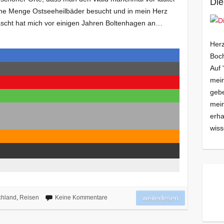
Die
ine Menge Ostseeheilbäder besucht und in mein Herz
ascht hat mich vor einigen Jahren Boltenhagen an…
Herz
Boch
Auf 
mein
gebe
mei
erha
wiss
chland
,
Reisen
Keine Kommentare
weiterlesen