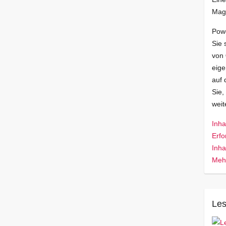
Mag
Pow
Sie 
von
eige
auf 
Sie,
wei
Inha
Erfo
Inha
Mehr
Les