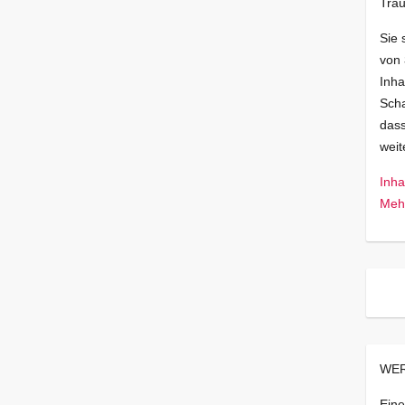
Trau
Sie 
von
Inha
Scha
dass
wei
Inha
Mehr
WER
Eine