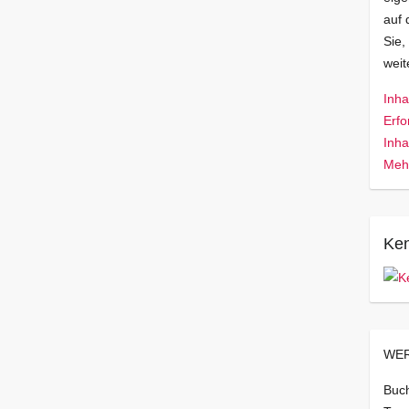
auf 
Sie,
wei
Inha
Erfo
Inha
Mehr
Ken
WER
Buch