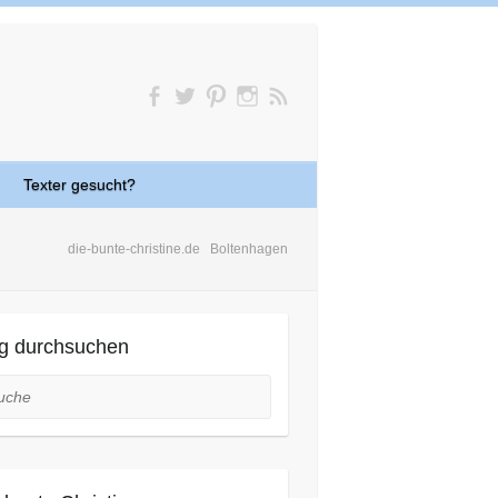
Texter gesucht?
die-bunte-christine.de
Boltenhagen
g durchsuchen
he