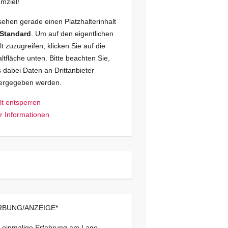
mziel!
sehen gerade einen Platzhalterinhalt
Standard
. Um auf den eigentlichen
lt zuzugreifen, klicken Sie auf die
ltfläche unten. Bitte beachten Sie,
 dabei Daten an Drittanbieter
tergegeben werden.
lt entsperren
 Informationen
BUNG/ANZEIGE*
 einmalige Erfahrung am Lago