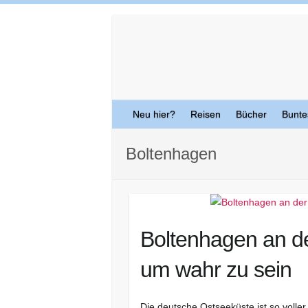
Skip
to
content
Neu hier?
Reisen
Bücher
Bunte
Boltenhagen
Boltenhagen an de
um wahr zu sein
Die deutsche Ostseeküste ist so voll