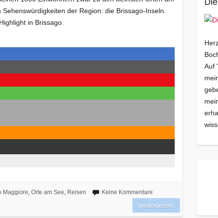
Die
 Sehenswürdigkeiten der Region: die Brissago-Inseln.
ge Highlight in Brissago.
Herz
Boch
Auf 
mein
gebe
mei
erha
wiss
o Maggiore
,
Orte am See
,
Reisen
Keine Kommentare
weiterlesen