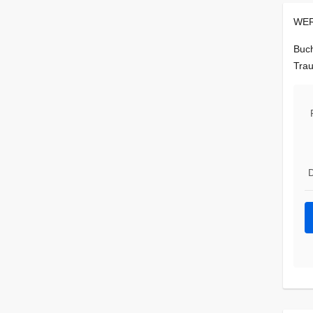
WER
Buch
Trau
D