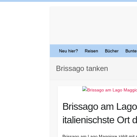
Skip
to
content
Neu hier?
Reisen
Bücher
Bunte
Brissago tanken
Brissago am Lago 
italienischste Ort
Brissago am Lago Maggiore zählt mit 