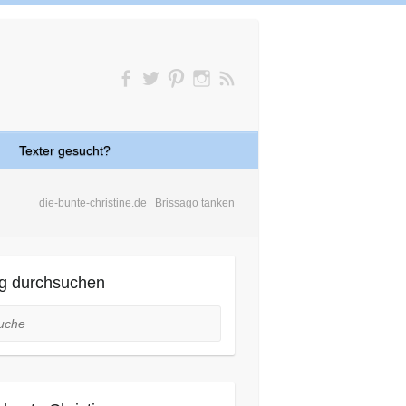
Texter gesucht?
die-bunte-christine.de
Brissago tanken
g durchsuchen
he