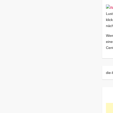
Lust
klic
näch
Wenn
eine
Cent
die-