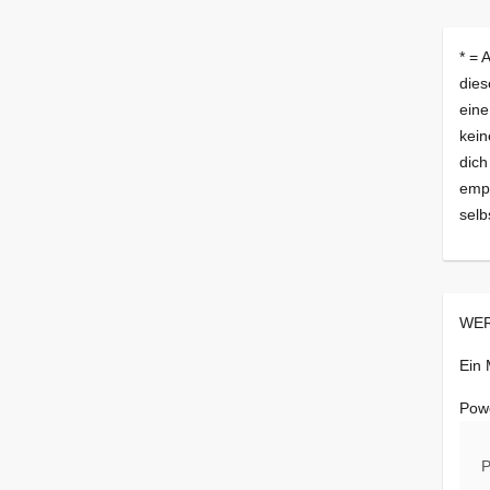
* = 
dies
eine
kein
dich
empf
selb
WER
Ein
Pow
P