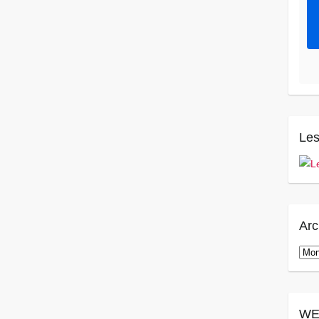
Les
Arc
Arch
WE