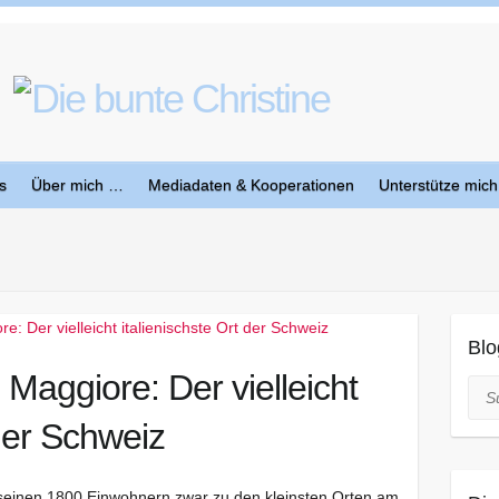
s
Über mich …
Mediadaten & Kooperationen
Unterstütze mich
Blo
Maggiore: Der vielleicht
Suc
 der Schweiz
seinen 1800 Einwohnern zwar zu den kleinsten Orten am